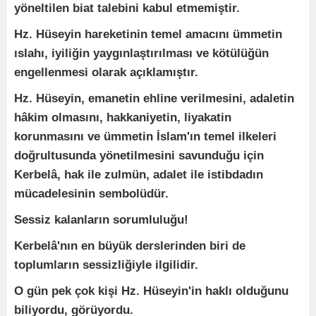
yöneltilen biat talebini kabul etmemiştir.
Hz. Hüseyin hareketinin temel amacını ümmetin
ıslahı, iyiliğin yaygınlaştırılması ve kötülüğün
engellenmesi olarak açıklamıştır.
Hz. Hüseyin, emanetin ehline verilmesini, adaletin
hâkim olmasını, hakkaniyetin, liyakatin
korunmasını ve ümmetin İslam'ın temel ilkeleri
doğrultusunda yönetilmesini savunduğu için
Kerbelâ, hak ile zulmün, adalet ile istibdadın
mücadelesinin sembolüdür.
Sessiz kalanların sorumluluğu!
Kerbelâ'nın en büyük derslerinden biri de
toplumların sessizliğiyle ilgilidir.
O gün pek çok kişi Hz. Hüseyin'in haklı olduğunu
biliyordu, görüyordu.