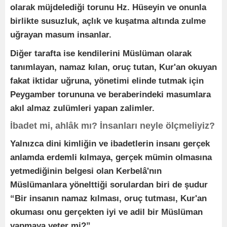
olarak müjdelediği torunu Hz. Hüseyin ve onunla
birlikte susuzluk, açlık ve kuşatma altında zulme
uğrayan masum insanlar.
Diğer tarafta ise kendilerini Müslüman olarak
tanımlayan, namaz kılan, oruç tutan, Kur'an okuyan
fakat iktidar uğruna, yönetimi elinde tutmak için
Peygamber torununa ve beraberindeki masumlara
akıl almaz zulümleri yapan zalimler.
İbadet mi, ahlâk mı? İnsanları neyle ölçmeliyiz?
Yalnızca dini kimliğin ve ibadetlerin insanı gerçek
anlamda erdemli kılmaya, gerçek mümin olmasına
yetmediğinin belgesi olan Kerbelâ'nın
Müslümanlara yönelttiği sorulardan biri de şudur
“Bir insanın namaz kılması, oruç tutması, Kur'an
okuması onu gerçekten iyi ve adil bir Müslüman
yapmaya yeter mi?”