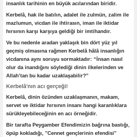
insanlık tarihinin en büyük acılarından biridir.
Kerbelâ, hak ile batılın, adalet ile zulmün, zalim ile
mazlumun, vicdan ile ihtirasın, iman ile iktidar
hırsının karşı karşıya geldiği bir imtihandır.
Ve bu nedenle aradan yaklaşık bin dört yüz yıl
geçmiş olmasına rağmen Kerbelâ hâlâ insanlığın
vicdanına aynı soruyu sormaktadır: “İnsan nasıl
olur da inandığını söylediği dinin ilkelerinden ve
Allah’tan bu kadar uzaklaşabilir?”
Kerbelâ'nın acı gerçeği!
Kerbelâ, dinin özünden uzaklaşmanın, makam,
servet ve iktidar hırsının insanı hangi karanlıklara
sürükleyebileceğinin en acı örneğidir.
Bir tarafta Peygamber Efendimizin bağrına bastığı,
öpüp kokladığı, "Cennet gençlerinin efendisi"