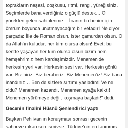
toprakların neşesi, coşkusu, ritmi, rengi, yüreğisiniz.
Seçimlerde bana verdiğiniz o güçlü destek... O
yürekten gelen sahiplenme… İnanın bu benim için
ömrüm boyunca unutmayacağım bir vefadır! Ne diyor
parçada; İlle de Roman olsun, ister çamurdan olsun. O
da Allah’ın kuludur, her kim olursa olsun! Evet; bu
kentte yaşayan her kim olursa olsun bizim hem
hemşehrimiz hem kardeşimizdir. Menemen’de
herkesin yeri var. Herkesin sesi var. Herkesin gönlü
var. Biz biriz. Biz beraberiz. Biz Menemen’iz! Siz bana
inandınız… Ben de sizlere sırtımı yasladım! Ve ne
oldu? Menemen kazandı. Menemen ayağa kalktı!
Menemen yürümeye değil, koşmaya başladı!” dedi.
Gecenin finalini Hüsnü Şenlendirici yaptı
Başkan Pehlivan’ın konuşması sonrası gecenin
sahneye çıkan son ismiyse, Türkiye’nin en tanınmış