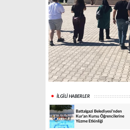
İLGİLİ HABERLER
Battalgazi Belediyesi’nden
Kur’an Kursu Öğrencilerine
Yüzme Etkinliği