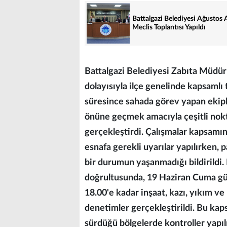
Battalgazi Belediyesi Ağustos 
Meclis Toplantısı Yapıldı
Battalgazi Belediyesi Zabıta Müdür
dolayısıyla ilçe genelinde kapsamlı 
süresince sahada görev yapan ekiple
önüne geçmek amacıyla çeşitli nokt
gerçekleştirdi. Çalışmalar kapsamı
esnafa gerekli uyarılar yapılırken,
bir durumun yaşanmadığı bildirildi. 
doğrultusunda, 19 Haziran Cuma gü
18.00'e kadar inşaat, kazı, yıkım ve
denetimler gerçekleştirildi. Bu ka
sürdüğü bölgelerde kontroller yapıl