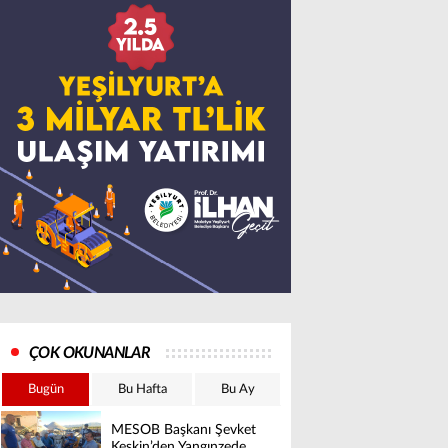
ÇOK OKUNANLAR
Bugün
Bu Hafta
Bu Ay
MESOB Başkanı Şevket
Keskin’den Yangınzede