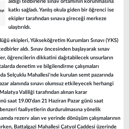
aldığı tedbirlerle sınav ortamının korunmasına
katkı sağladı. Yanlış okula giden bir öğrenci ise
Ayı
ekipler tarafından sınava gireceği merkeze
ulaştırıldı.
lüğü ekipleri, Yükseköğretim Kurumları Sınavı (YKS)
tedbirler aldı. Sınav öncesinden başlayarak sınav
r, öğrencilerin dikkatini dağıtabilecek unsurların
alarda denetim ve bilgilendirme çalışmaları
nda Selçuklu Mahallesi'nde kurulan semt pazarında
 pazar alanında sınavı olumsuz etkileyecek herhangi
Malatya Valiliği tarafından alınan karar
nü saat 19.00'dan 21 Haziran Pazar günü saat
 benzeri faaliyetlerin durdurulmasına yönelik
psamda rezerv alan ve yerinde dönüşüm çalışmalarının
ırken, Battalgazi Mahallesi Çatyol Caddesi üzerinde