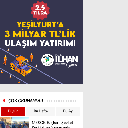
ÇOK OKUNANLAR
Bugün
Bu Hafta
Bu Ay
MESOB Başkanı Şevket
Keskin’den Yangınzede