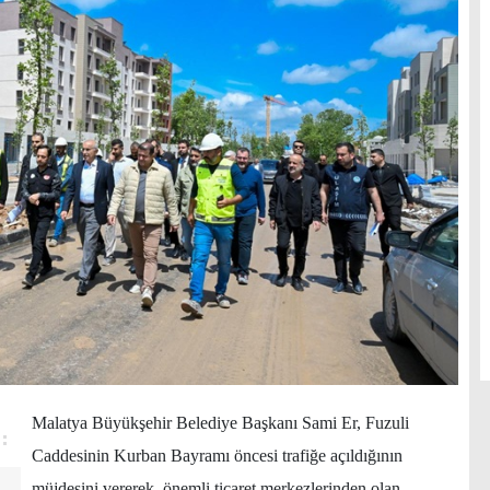
Malatya Büyükşehir Belediye Başkanı Sami Er, Fuzuli
Caddesinin Kurban Bayramı öncesi trafiğe açıldığının
müjdesini vererek, önemli ticaret merkezlerinden olan