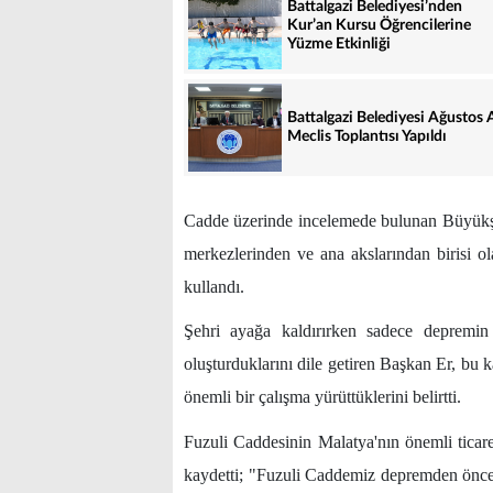
Battalgazi Belediyesi’nden
Kur’an Kursu Öğrencilerine
Yüzme Etkinliği
Battalgazi Belediyesi Ağustos 
Meclis Toplantısı Yapıldı
Cadde üzerinde incelemede bulunan Büyükşeh
merkezlerinden ve ana akslarından birisi ola
kullandı.
Şehri ayağa kaldırırken sadece depremin 
oluşturduklarını dile getiren Başkan Er, bu
önemli bir çalışma yürüttüklerini belirtti.
Fuzuli Caddesinin Malatya'nın önemli ticar
kaydetti; "Fuzuli Caddemiz depremden önce 