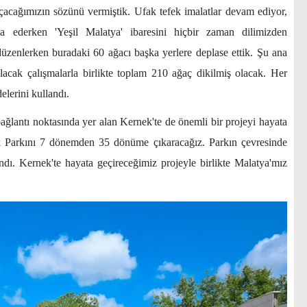
acağımızın sözünü vermiştik. Ufak tefek imalatlar devam ediyor,
şa ederken 'Yeşil Malatya' ibaresini hiçbir zaman dilimizden
zenlerken buradaki 60 ağacı başka yerlere deplase ettik. Şu ana
lacak çalışmalarla birlikte toplam 210 ağaç dikilmiş olacak. Her
elerini kullandı.
ğlantı noktasında yer alan Kernek'te de önemli bir projeyi hayata
ek Parkını 7 dönemden 35 dönüme çıkaracağız. Parkın çevresinde
dı. Kernek'te hayata geçireceğimiz projeyle birlikte Malatya'mız
.