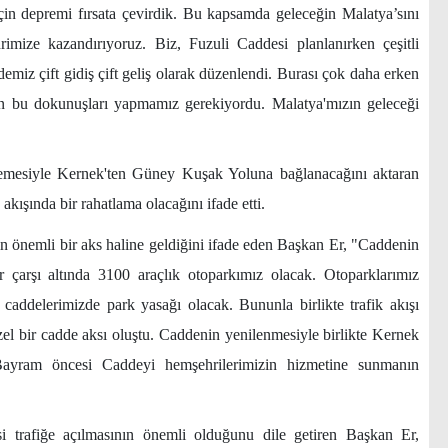
in depremi fırsata çevirdik. Bu kapsamda geleceğin Malatya’sını
rimize kazandırıyoruz. Biz, Fuzuli Caddesi planlanırken çeşitli
iz çift gidiş çift geliş olarak düzenlendi. Burası çok daha erken
çin bu dokunuşları yapmamız gerekiyordu. Malatya'mızın geleceği
nlemesiyle Kernek'ten Güney Kuşak Yoluna bağlanacağını aktaran
akışında bir rahatlama olacağını ifade etti.
in önemli bir aks haline geldiğini ifade eden Başkan Er, "Caddenin
çarşı altında 3100 araçlık otoparkımız olacak. Otoparklarımız
 caddelerimizde park yasağı olacak. Bununla birlikte trafik akışı
el bir cadde aksı oluştu. Caddenin yenilenmesiyle birlikte Kernek
ayram öncesi Caddeyi hemşehrilerimizin hizmetine sunmanın
 trafiğe açılmasının önemli olduğunu dile getiren Başkan Er,