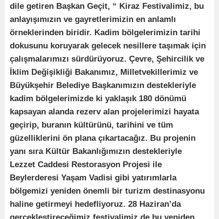
dile getiren Başkan Geçit, “ Kiraz Festivalimiz, bu
anlayışımızın ve gayretlerimizin en anlamlı
örneklerinden biridir. Kadim bölgelerimizin tarihi
dokusunu koruyarak gelecek nesillere taşımak için
çalışmalarımızı sürdürüyoruz. Çevre, Şehircilik ve
İklim Değişikliği Bakanımız, Milletvekillerimiz ve
Büyükşehir Belediye Başkanımızın destekleriyle
kadim bölgelerimizde ki yaklaşık 180 dönümü
kapsayan alanda rezerv alan projelerimizi hayata
geçirip, buranın kültürünü, tarihini ve tüm
güzelliklerini ön plana çıkartacağız. Bu projenin
yanı sıra Kültür Bakanlığımızın destekleriyle
Lezzet Caddesi Restorasyon Projesi ile
Beylerderesi Yaşam Vadisi gibi yatırımlarla
bölgemizi yeniden önemli bir turizm destinasyonu
haline getirmeyi hedefliyoruz. 28 Haziran’da
gerçekleştireceğimiz festivalimiz de bu yeniden