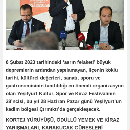
6 Şubat 2023 tarihindeki ‘asrın felaketi’ büyük
depremlerin ardından yapılamayan, ilçenin köklü
tarihi, kültürel değerleri, sanatı, sporu ve
gastronomisinin tanıtıldığı en önemli organizasyon
olan Yeşilyurt Kültür, Spor ve Kiraz Festivalinin
28’ncisi, bu yıl 28 Haziran Pazar günü Yeşilyurt’un
kadim bölgesi Çırmıktı’da gerçekleşecek.
KORTEJ YÜRÜYÜŞÜ, ÖDÜLLÜ YEMEK VE KİRAZ
YARIŞMALARI, KARAKUCAK GÜREŞLERİ