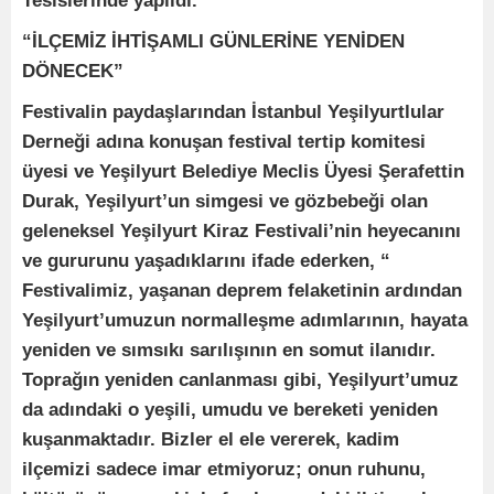
Tesislerinde yapıldı.
“İLÇEMİZ İHTİŞAMLI GÜNLERİNE YENİDEN
DÖNECEK”
Festivalin paydaşlarından İstanbul Yeşilyurtlular
Derneği adına konuşan festival tertip komitesi
üyesi ve Yeşilyurt Belediye Meclis Üyesi Şerafettin
Durak, Yeşilyurt’un simgesi ve gözbebeği olan
geleneksel Yeşilyurt Kiraz Festivali’nin heyecanını
ve gururunu yaşadıklarını ifade ederken, “
Festivalimiz, yaşanan deprem felaketinin ardından
Yeşilyurt’umuzun normalleşme adımlarının, hayata
yeniden ve sımsıkı sarılışının en somut ilanıdır.
Toprağın yeniden canlanması gibi, Yeşilyurt’umuz
da adındaki o yeşili, umudu ve bereketi yeniden
kuşanmaktadır. Bizler el ele vererek, kadim
ilçemizi sadece imar etmiyoruz; onun ruhunu,