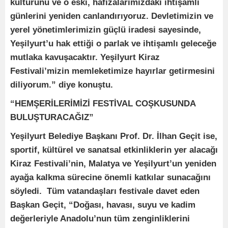
kültürünü ve o eski, hafızalarımızdaki ihtişamlı
günlerini yeniden canlandırıyoruz. Devletimizin ve
yerel yönetimlerimizin güçlü iradesi sayesinde,
Yeşilyurt’u hak ettiği o parlak ve ihtişamlı geleceğe
mutlaka kavuşacaktır. Yeşilyurt Kiraz
Festivali’mizin memleketimize hayırlar getirmesini
diliyorum.” diye konuştu.
“HEMŞERİLERİMİZİ FESTİVAL COŞKUSUNDA
BULUŞTURACAĞIZ”
Yeşilyurt Belediye Başkanı Prof. Dr. İlhan Geçit ise,
sportif, kültürel ve sanatsal etkinliklerin yer alacağı
Kiraz Festivali’nin, Malatya ve Yeşilyurt’un yeniden
ayağa kalkma sürecine önemli katkılar sunacağını
söyledi. Tüm vatandaşları festivale davet eden
Başkan Geçit, “Doğası, havası, suyu ve kadim
değerleriyle Anadolu’nun tüm zenginliklerini