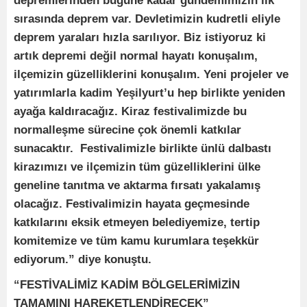
depremlerinden bugüne kadar gündemimizin ilk
sırasında deprem var. Devletimizin kudretli eliyle
deprem yaraları hızla sarılıyor. Biz istiyoruz ki
artık depremi değil normal hayatı konuşalım,
ilçemizin güzelliklerini konuşalım. Yeni projeler ve
yatırımlarla kadim Yeşilyurt’u hep birlikte yeniden
ayağa kaldıracağız. Kiraz festivalimizde bu
normalleşme sürecine çok önemli katkılar
sunacaktır. Festivalimizle birlikte ünlü dalbastı
kirazımızı ve ilçemizin tüm güzelliklerini ülke
geneline tanıtma ve aktarma fırsatı yakalamış
olacağız. Festivalimizin hayata geçmesinde
katkılarını eksik etmeyen belediyemize, tertip
komitemize ve tüm kamu kurumlara teşekkür
ediyorum.” diye konuştu.
“FESTİVALİMİZ KADİM BÖLGELERİMİZİN
TAMAMINI HAREKETLENDİRECEK”