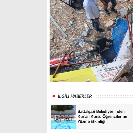
İLGİLİ HABERLER
Battalgazi Belediyesi’nden
Kur’an Kursu Öğrencilerine
Yüzme Etkinliği