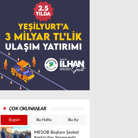
ÇOK OKUNANLAR
Bugün
Bu Hafta
Bu Ay
MESOB Başkanı Şevket
Keskin’den Yangınzede