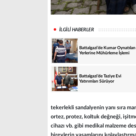
İLGİLİ HABERLER
Battalgazi’de Kumar Oynatılan 
Yerlerine Mühürleme İşlemi
Battalgazi’de Taziye Evi
Yatırımları Sürüyor
tekerlekli sandalyenin yanı sıra ma
ortez, protez, koltuk değneği, işitme 
cihazı vb. gibi medikal malzeme de
bireylerin yaşamlarını kolaylaştır