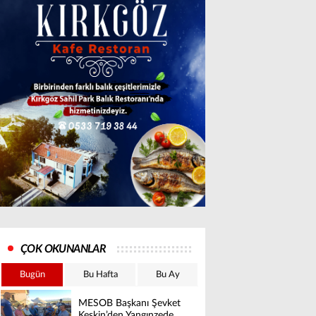
ÇOK OKUNANLAR
Bugün
Bu Hafta
Bu Ay
MESOB Başkanı Şevket
Keskin’den Yangınzede