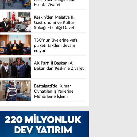
Esnafa Ziyaret
Keskin’den Malatya II.
Gastronomi ve Kültür
Sokağı Etkinliği Davet
TSO'nun üyelerine vefa
plaketi takdimi devam
ediyor
AK Parti İl Başkanı Ali
Bakan'dan Keskin'e Ziyaret
Battalgazi’de Kumar
Oynatılan İş Yerlerine
Mühürleme İşlemi