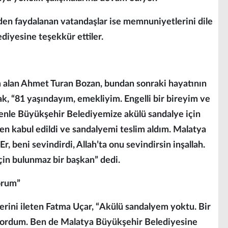
den faydalanan vatandaşlar ise memnuniyetlerini dile
diyesine teşekkür ettiler.
im alan Ahmet Turan Bozan, bundan sonraki hayatının
k, “81 yaşındayım, emekliyim. Engelli bir bireyim ve
enle Büyükşehir Belediyemize akülü sandalye için
 kabul edildi ve sandalyemi teslim aldım. Malatya
 beni sevindirdi, Allah’ta onu sevindirsin inşallah.
için bulunmaz bir başkan” dedi.
orum”
rini ileten Fatma Uçar, “Akülü sandalyem yoktu. Bir
yordum. Ben de Malatya Büyükşehir Belediyesine