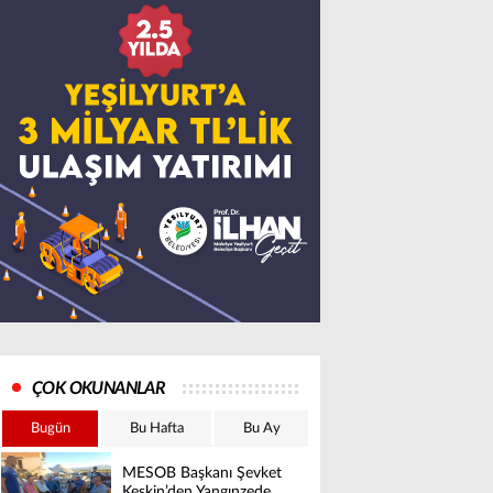
ÇOK OKUNANLAR
Bugün
Bu Hafta
Bu Ay
MESOB Başkanı Şevket
Keskin’den Yangınzede