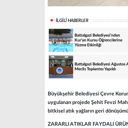
İLGİLİ HABERLER
Battalgazi Belediyesi’nden
Kur’an Kursu Öğrencilerine
Yüzme Etkinliği
Battalgazi Belediyesi Ağustos 
Meclis Toplantısı Yapıldı
Büyükşehir Belediyesi Çevre Koruma
uygulanan projede Şehit Fevzi Maha
bitkisel atık yağların geri dönüşümü
ZARARLI ATIKLAR FAYDALI Ü