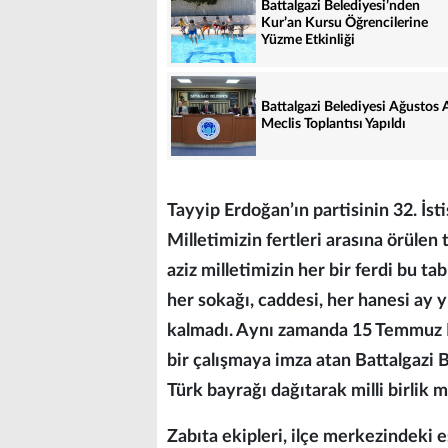
Battalgazi Belediyesi’nden
Kur’an Kursu Öğrencilerine
Yüzme Etkinliği
Battalgazi Belediyesi Ağustos 
Meclis Toplantısı Yapıldı
Tayyip Erdoğan’ın partisinin 32. İst
Milletimizin fertleri arasına örülen 
aziz milletimizin her bir ferdi bu t
her sokağı, caddesi, her hanesi ay yı
kalmadı. Aynı zamanda 15 Temmuz D
bir çalışmaya imza atan Battalgazi 
Türk bayrağı dağıtarak milli birlik m
Zabıta ekipleri, ilçe merkezindeki 