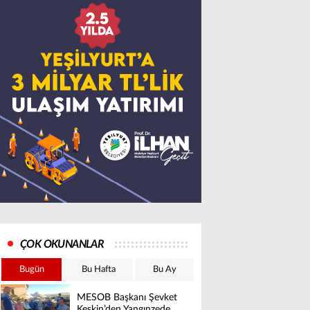
ÇOK OKUNANLAR
Bugün
Bu Hafta
Bu Ay
MESOB Başkanı Şevket
Keskin’den Yangınzede