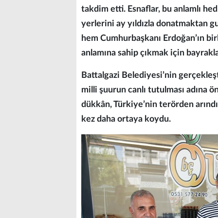
takdim etti. Esnaflar, bu anlamlı he
yerlerini ay yıldızla donatmaktan gu
hem Cumhurbaşkanı Erdoğan’ın birl
anlamına sahip çıkmak için bayraklar
Battalgazi Belediyesi’nin gerçekleşt
milli şuurun canlı tutulması adına ö
dükkân, Türkiye’nin terörden arındır
kez daha ortaya koydu.