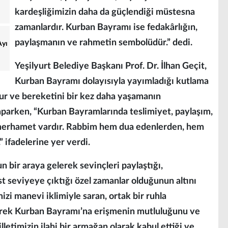
kardeşliğimizin daha da güçlendiği müstesna
zamanlardır. Kurban Bayramı ise fedakârlığın,
paylaşmanın ve rahmetin sembolüdür.” dedi.
Ayı
Yeşilyurt Belediye Başkanı Prof. Dr. İlhan Geçit,
Kurban Bayramı dolayısıyla yayımladığı kutlama
ur ve bereketini bir kez daha yaşamanın
parken, “Kurban Bayramlarında teslimiyet, paylaşım,
 merhamet vardır. Rabbim hem dua edenlerden, hem
” ifadelerine yer verdi.
bir araya gelerek sevinçleri paylaştığı,
 seviyeye çıktığı özel zamanlar olduğunun altını
zi manevi iklimiyle saran, ortak bir ruhla
arek Kurban Bayramı’na erişmenin mutluluğunu ve
etimizin ilahi bir armağan olarak kabul ettiği ve