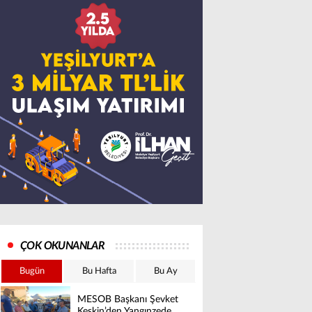
ÇOK OKUNANLAR
Bugün
Bu Hafta
Bu Ay
MESOB Başkanı Şevket
Keskin’den Yangınzede