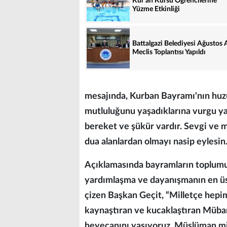
Kur’an Kursu Öğrencilerine
Yüzme Etkinliği
Battalgazi Belediyesi Ağustos 
Meclis Toplantısı Yapıldı
mesajında, Kurban Bayramı'nın huz
mutluluğunu yaşadıklarına vurgu ya
bereket ve şükür vardır. Sevgi ve
dua alanlardan olmayı nasip eylesin.
Açıklamasında bayramların toplumun 
yardımlaşma ve dayanışmanın en üst
çizen Başkan Geçit, “Milletçe hepimi
kaynaştıran ve kucaklaştıran Müb
heyecanını yaşıyoruz. Müslüman mill