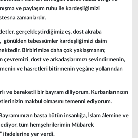
anışma ve paylaşım ruhu ile kardeşliğimizi
stesna zamanlardır.
etler, gerçekleştirdiğimiz eş, dost akraba
eri, gönülden tebessümler kardeşliğimizi daim
rmektedir. Birbirimize daha çok yaklaşmanın;
kın çevremizi, dost ve arkadaşlarımızı sevindirmenin,
rmenin ve hasretleri bitirmenin yegâne yollarından
ı ve bereketli bir bayram diliyorum. Kurbanlarınızın
detlerinizin makbul olmasını temenni ediyorum.
ayramımızın başta bütün insanlığa, İslam âlemine ve
z ediyor, tüm hemşehrilerimin Mübarek
 ifadelerine yer verdi.