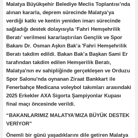
Malatya Büyükşehir Belediye Meclis Toplantısı’nda
alınan kararla, deprem sürecinde Malatya’ya
verdiği katkı ve kentin yeniden imarı sürecinde
sağladığı destek dolayısıyla ‘Fahri Hemşehrilik
Beratı’ verilmesi kararlaştırılan Gençlik ve Spor
Bakanı Dr. Osman Aşkın Bak’a 'Fahri Hemşehrilik
Beratı takdim edildi. Bakan Bak’a Başkan Sami Er
tarafından takdim edilen Hemşerilik Beratı,
Malatya'nın ev sahipliğinde gerçekleşen ve Orduzu
Spor Salonu'nda oynanan Ziraat Bankkart ile
Fenerbahçe Medicana voleybol takımları arasındaki
2025 Erkekler AXA Sigorta Şampiyonlar Kupası
final maçı öncesinde verildi.
“BAKANLARIMIZ MALATYA'MIZA BÜYÜK DESTEK
VERİYOR”
Önemli bir günü yaşadıklarını dile getiren Malatya