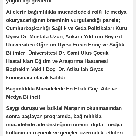
yoğun ilgi gösterdi.
Ailelerin bağımlılıkla mücadeledeki rolü ile medya
okuryazarlığının öneminin vurgulandığı panele;
Cumhurbaşkanlığı Sağlık ve Gıda Politikaları Kurul
Üyesi Dr. Mustafa Uzun, Ankara Yıldırım Beyazıt
Üniversitesi Öğretim Üyesi Ercan Erinç ve Sağlık
Bilimleri Üniversitesi Dr. Sami Ulus Çocuk
Hastalıkları Eğitim ve Araştırma Hastanesi
Başhekim Vekili Doç. Dr. Atikullah Gıyasi
konuşmacı olarak katıldı.
Bağımlılıkla Mücadelede En Etkili Güç: Aile ve
Medya Bilinci!
Saygı duruşu ve İstiklal Marşının okunmasından
sonra başlayan programda, bağımlılıkla
mücadelede aile desteğinin önemi, dijital medya
kullanımının çocuk ve gençler üzerindeki etkileri,