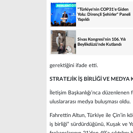
"Türkiye'nin COP31'e Giden
Yolu: Dirençli Şehirler" Paneli
Yapıldı
Sivas Kongresi'nin 106. Yılı
Beylikdüzü'nde Kutlandı
gerektiğini ifade etti.
STRATEJİK İŞ BİRLİĞİ VE MEDYA
İletişim Başkanlığı’nca düzenlenen
uluslararası medya buluşması oldu.
Fahrettin Altun, Türkiye ile Çin’in kö
iş birliği” sürdürdüğünü, Kuşak ve Yo