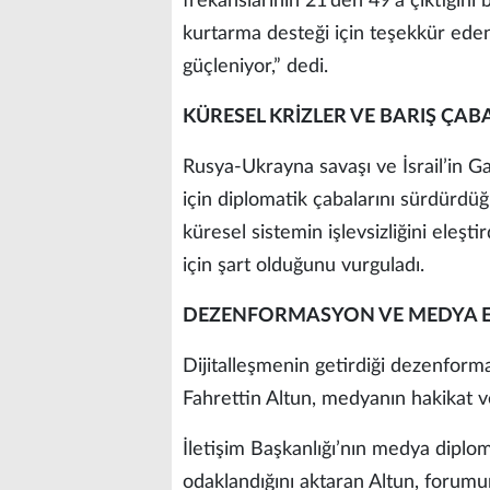
frekanslarının 21’den 49’a çıktığını
kurtarma desteği için teşekkür eden
güçleniyor,” dedi.
KÜRESEL KRİZLER VE BARIŞ ÇAB
Rusya-Ukrayna savaşı ve İsrail’in Ga
için diplomatik çabalarını sürdürdüğ
küresel sistemin işlevsizliğini eleşt
için şart olduğunu vurguladı.
DEZENFORMASYON VE MEDYA E
Dijitalleşmenin getirdiği dezenforma
Fahrettin Altun, medyanın hakikat v
İletişim Başkanlığı’nın medya dipl
odaklandığını aktaran Altun, forum