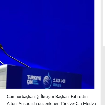
Cumhurbaşkanlığı İletişim Başkanı Fahrettin
Altun, Ankara’da düzenlenen Türkiye-Çin Medya