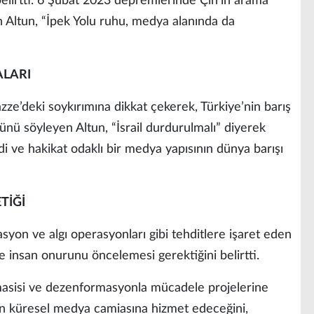
 belirtti. 6 Şubat 2023 depremlerinde Çin’in arama
 Altun, “İpek Yolu ruhu, medya alanında da
ALARI
zze’deki soykırımına dikkat çekerek, Türkiye’nin barış
ünü söyleyen Altun, “İsrail durdurulmalı” diyerek
irdi ve hakikat odaklı bir medya yapısının dünya barışı
TİĞİ
syon ve algı operasyonları gibi tehditlere işaret eden
e insan onurunu öncelemesi gerektiğini belirtti.
omasisi ve dezenformasyonla mücadele projelerine
un küresel medya camiasına hizmet edeceğini,