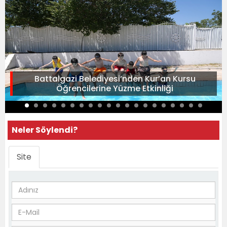
Battalgazi Belediyesi’nden Kur’an Kursu
Öğrencilerine Yüzme Etkinliği
Neler Söylendi?
Site