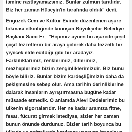
ismine rastlayamazsınız. Bunlar zulmün tarafıdır.
Biz her zaman Hüseyin'in tarafında olduk" dedi.
Engüzek Cem ve Kültür Evinde düzenlenen aşure
lokması etkinliğinde konuşan Büyükşehir Belediye
Başkanı Sami Er, "Hepimiz aynen bu aşurede çeşit
çeşit lezzetlerin bir araya gelerek daha lezzetli bir
yiyecek elde edildiği gibi bir aradayız.
Farklılıklarımız, renklerimiz, dillerimiz,
mezheplerimiz bizim zenginliklerimizdir. Biz bunu
böyle biliriz. Bunlar bizim kardeşliğimizin daha da
pekişmesine sebep olur. Ama tarihin derinliklerine
dalarak insanların ayrıştırmasına bugüne kadar
müsaade etmedik. O anlamda Alevi Dedelerimiz bu
ülkenin sigortalarıdır. Her ne kadar aramıza fitne,
fesat, fücurat girmek istediyse, sizler her zaman
bunun önünde durdunuz. Bizler tarih boyunca bu