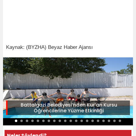
Kaynak: (BYZHA) Beyaz Haber Ajansı
Battalgazi Belediyesi’nden Kur’an Kursu
Öğrencilerine Yüzme Etkinliği
Neler Söylendi?