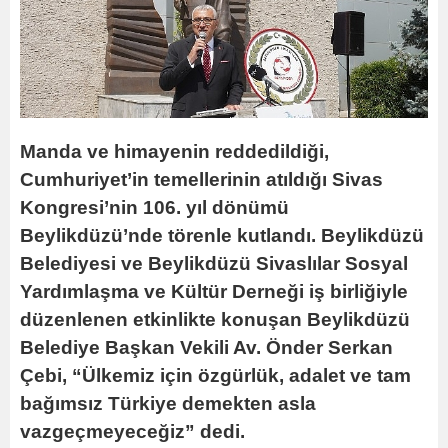
Manda ve himayenin reddedildiği,
Cumhuriyet’in temellerinin atıldığı Sivas
Kongresi’nin 106. yıl dönümü
Beylikdüzü’nde törenle kutlandı. Beylikdüzü
Belediyesi ve Beylikdüzü Sivaslılar Sosyal
Yardımlaşma ve Kültür Derneği iş birliğiyle
düzenlenen etkinlikte konuşan Beylikdüzü
Belediye Başkan Vekili Av. Önder Serkan
Çebi, “Ülkemiz için özgürlük, adalet ve tam
bağımsız Türkiye demekten asla
vazgeçmeyeceğiz” dedi.