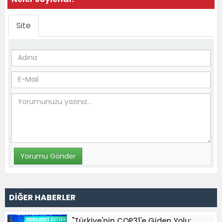
Site
DİĞER HABERLER
"Türkiye'nin COP31'e Giden Yolu: