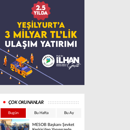
ÇOK OKUNANLAR
Bugün
Bu Hafta
Bu Ay
MESOB Başkanı Şevket
Keskin’den Yangınzede