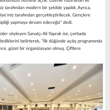
salonumuzu hizmete açtık. Özenle hazırlanan iki
iz tarafından modern bir şekilde yapıldı. Ayrıca,
ye’miz tarafından gerçekleştirilecek. Gençlere
ahipliği yapmaya devam edeceğiz” dedi.
üler söyleyen Sanatçı Ali Yaprak ise, çorbada
dediklerini belirterek, "İlk düğünde açılış programında
nce, güzel bir organizasyon olmuş. Çiftlere