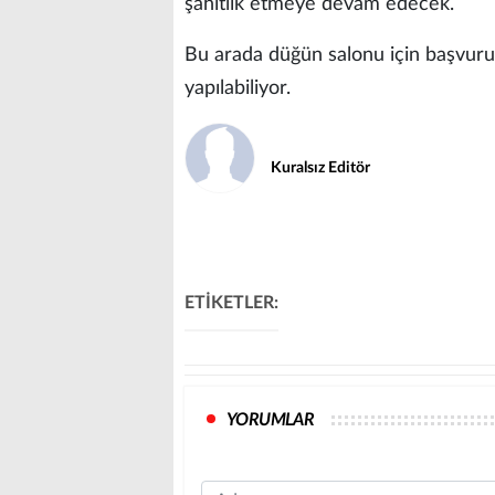
şahitlik etmeye devam edecek.
Bu arada düğün salonu için başvurul
yapılabiliyor.
Kuralsız Editör
ETİKETLER:
YORUMLAR
Name