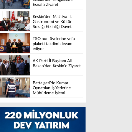
Esnafa Ziyaret
Keskin’den Malatya II.
Gastronomi ve Kültür
Sokağı Etkinliği Davet
TSO'nun üyelerine vefa
plaketi takdimi devam
ediyor
AK Parti İl Başkanı Ali
Bakan'dan Keskin'e Ziyaret
Battalgazi’de Kumar
Oynatılan İş Yerlerine
Mühürleme İşlemi