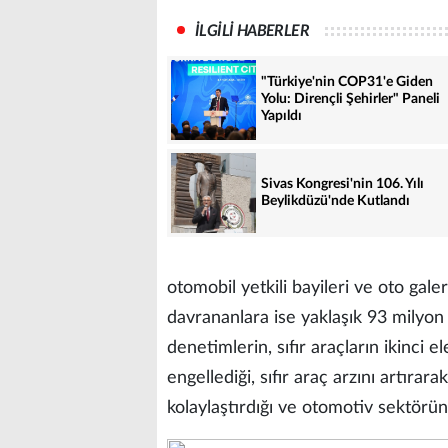
İLGİLİ HABERLER
"Türkiye'nin COP31'e Giden
Yolu: Dirençli Şehirler" Paneli
Yapıldı
Sivas Kongresi'nin 106. Yılı
Beylikdüzü'nde Kutlandı
otomobil yetkili bayileri ve oto galer
davrananlara ise yaklaşık 93 milyon 
denetimlerin, sıfır araçların ikinci 
engellediği, sıfır araç arzını artırar
kolaylaştırdığı ve otomotiv sektöründe