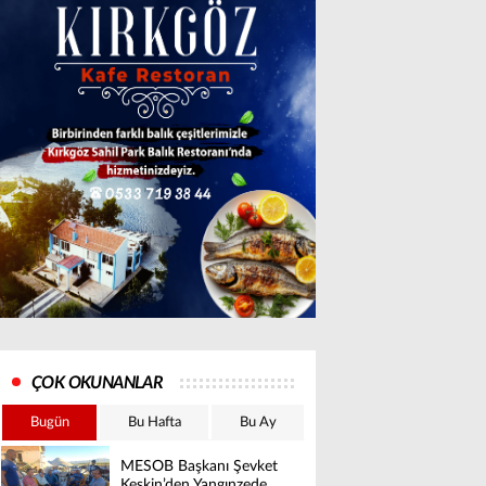
ÇOK OKUNANLAR
Bugün
Bu Hafta
Bu Ay
MESOB Başkanı Şevket
Keskin’den Yangınzede