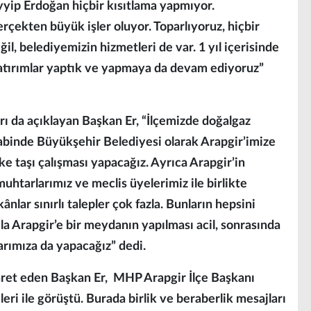
ip Erdoğan hiçbir kısıtlama yapmıyor.
çekten büyük işler oluyor. Toparlıyoruz, hiçbir
l, belediyemizin hizmetleri de var. 1 yıl içerisinde
atırımlar yaptık ve yapmaya da devam ediyoruz”
arı da açıklayan Başkan Er, “İlçemizde doğalgaz
abinde Büyükşehir Belediyesi olarak Arapgir’imize
ke taşı çalışması yapacağız. Ayrıca Arapgir’in
muhtarlarımız ve meclis üyelerimiz ile birlikte
nlar sınırlı talepler çok fazla. Bunların hepsini
 Arapgir’e bir meydanın yapılması acil, sonrasında
alarımıza da yapacağız” dedi.
yaret eden Başkan Er, MHP Arapgir İlçe Başkanı
ri ile görüştü. Burada birlik ve beraberlik mesajları