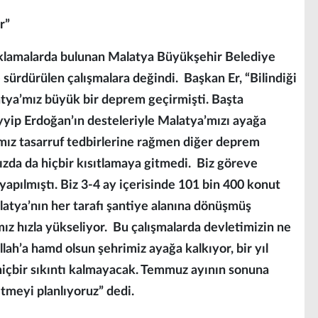
r”
ıklamalarda bulunan Malatya Büyükşehir Belediye
sürdürülen çalışmalara değindi. Başkan Er, “Bilindiği
tya’mız büyük bir deprem geçirmişti. Başta
ip Erdoğan’ın desteleriyle Malatya’mızı ayağa
mız tasarruf tedbirlerine rağmen diğer deprem
ızda da hiçbir kısıtlamaya gitmedi. Biz göreve
yapılmıştı. Biz 3-4 ay içerisinde 101 bin 400 konut
latya’nın her tarafı şantiye alanına dönüşmüş
ız hızla yükseliyor. Bu çalışmalarda devletimizin ne
lah’a hamd olsun şehrimiz ayağa kalkıyor, bir yıl
ı hiçbir sıkıntı kalmayacak. Temmuz ayının sonuna
etmeyi planlıyoruz” dedi.