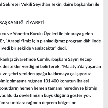
Sekreter Vekili Seyithan Tekin, daire başkanları ile
BAŞKANLIĞI ZİYARETİ
ukçu ve Yönetim Kurulu Üyeleri ile bir araya gelen
r, “Arapgir’imiz için planladığımız program dâhilinde
ivedi bir şekilde yapılacaktır” dedi.
aşkanlığı ziyaretinde Cumhurbaşkanı Sayın Recep
 destekler verdiğini belirterek, “Malatya'da yaşanan
 ve şehri yeniden ayağa kaldırmaya çalışıyoruz.
bimiz olmasına rağmen 101.400 konutun ihalesi
e bu konutların hemen hemen tamamı neredeyse bitmiş
var. Bu da devletimizin büyüklüğünü gösteriyor.
Tüm sıkıntılara rağmen deprem bölgesine