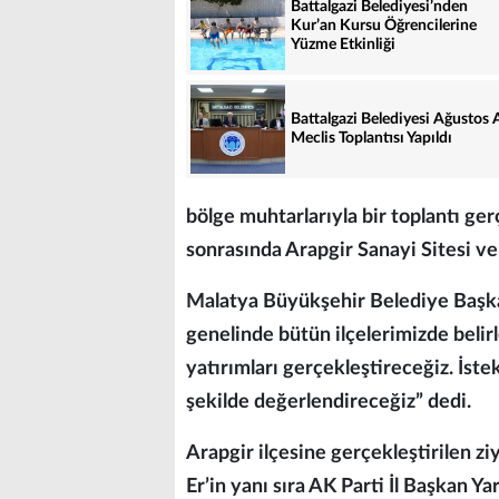
Battalgazi Belediyesi’nden
Kur’an Kursu Öğrencilerine
Yüzme Etkinliği
Battalgazi Belediyesi Ağustos 
Meclis Toplantısı Yapıldı
bölge muhtarlarıyla bir toplantı ger
sonrasında Arapgir Sanayi Sitesi ve
Malatya Büyükşehir Belediye Başkan
genelinde bütün ilçelerimizde beli
yatırımları gerçekleştireceğiz. İstek
şekilde değerlendireceğiz” dedi.
Arapgir ilçesine gerçekleştirilen 
Er’in yanı sıra AK Parti İl Başkan