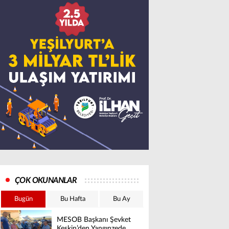
ÇOK OKUNANLAR
Bugün
Bu Hafta
Bu Ay
MESOB Başkanı Şevket
Keskin’den Yangınzede