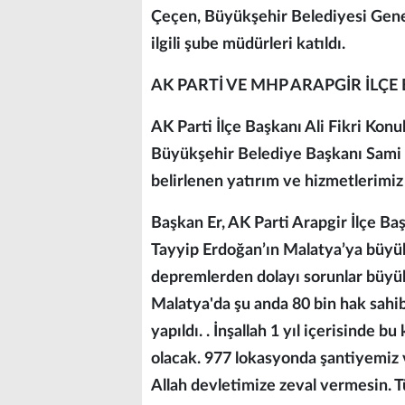
Çeçen, Büyükşehir Belediyesi Genel 
ilgili şube müdürleri katıldı.
AK PARTİ VE MHP ARAPGİR İLÇE 
AK Parti İlçe Başkanı Ali Fikri Kon
Büyükşehir Belediye Başkanı Sami E
belirlenen yatırım ve hizmetlerimiz 
Başkan Er, AK Parti Arapgir İlçe B
Tayyip Erdoğan’ın Malatya’ya büyük
depremlerden dolayı sorunlar büyük
Malatya'da şu anda 80 bin hak sahi
yapıldı. . İnşallah 1 yıl içerisind
olacak. 977 lokasyonda şantiyemiz 
Allah devletimize zeval vermesin. 