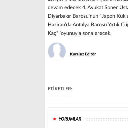
devam edecek 4. Avukat Soner Ustao
Diyarbakır Barosu’nun “Japon Kuklas
Haziran’da Antalya Barosu Yırtık C
Kaç” ‘oyunuyla sona erecek.
Kuralsız Editör
ETİKETLER:
YORUMLAR