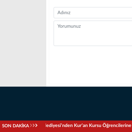
Name
Comment
Uluslararası Beydağı Dağ Bisikleti Yarışı 
SON DAKİKA