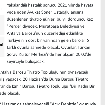
Yakalandığı hastalık sonucu 2021 yılında hayata
veda eden Avukat Soner Ustaoğlu anısına
düzenlenen tiyatro günleri bu yıl dördüncü kez
“Perde” diyecek. Muratpaşa Belediyesi ve
Antalya Barosu’nun düzenlediği etkinlikte
Türkiye’nin dört bir yanından gelen barolar 6
ini
farklı oyunla sahnede olacak. Oyunlar, Türkan
Şoray Kültür Merkezi’nde her akşam 20.00’de
seyirciyle buluşacak.
Antalya Barosu Tiyatro Topluluğu’nun oynayacağı
çılış yapacak. 20 Haziran’da Bursa Barosu Tiyatro
ran’da İzmir Barosu Tiyatro Topluluğu “Bir Kadın Bir
ede olacak.
22 Haziran’da sahneleyeceği “Açık Denizde” oyunuyla