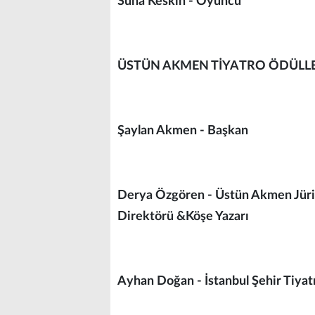
Suna Keskin - Oyuncu
ÜSTÜN AKMEN TİYATRO ÖDÜLLERİ
Şaylan Akmen - Başkan
Derya Özgören - Üstün Akmen Jüri
Direktörü &Köşe Yazarı
Ayhan Doğan - İstanbul Şehir Tiyat