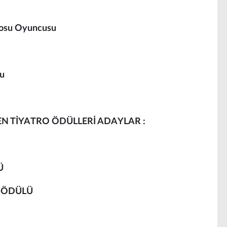
trosu Oyuncusu
cu
N TİYATRO ÖDÜLLERİ ADAYLAR :
LÜ
K ÖDÜLÜ