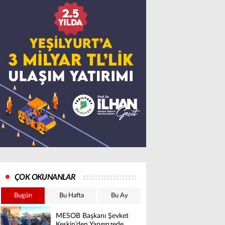
ÇOK OKUNANLAR
Bugün
Bu Hafta
Bu Ay
MESOB Başkanı Şevket
Keskin’den Yangınzede