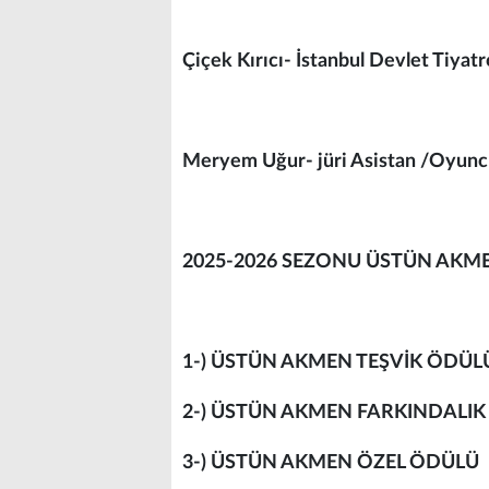
Çiçek Kırıcı- İstanbul Devlet Tiya
Meryem Uğur- jüri Asistan /Oyun
2025-2026 SEZONU ÜSTÜN AKME
1-) ÜSTÜN AKMEN TEŞVİK ÖDÜ
2-) ÜSTÜN AKMEN FARKINDALI
3-) ÜSTÜN AKMEN ÖZEL ÖDÜLÜ