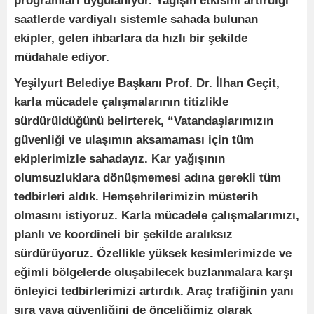
programları uygulanıyor. Yağışın etkisini artırdığı
saatlerde vardiyalı sistemle sahada bulunan
ekipler, gelen ihbarlara da hızlı bir şekilde
müdahale ediyor.
Yeşilyurt Belediye Başkanı Prof. Dr. İlhan Geçit,
karla mücadele çalışmalarının titizlikle
sürdürüldüğünü belirterek, “Vatandaşlarımızın
güvenliği ve ulaşımın aksamaması için tüm
ekiplerimizle sahadayız. Kar yağışının
olumsuzluklara dönüşmemesi adına gerekli tüm
tedbirleri aldık. Hemşehrilerimizin müsterih
olmasını istiyoruz. Karla mücadele çalışmalarımızı,
planlı ve koordineli bir şekilde aralıksız
sürdürüyoruz. Özellikle yüksek kesimlerimizde ve
eğimli bölgelerde oluşabilecek buzlanmalara karşı
önleyici tedbirlerimizi artırdık. Araç trafiğinin yanı
sıra yaya güvenliğini de önceliğimiz olarak