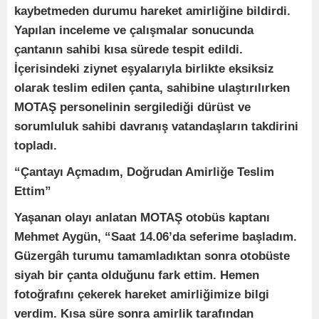
kaybetmeden durumu hareket amirliğine bildirdi.
Yapılan inceleme ve çalışmalar sonucunda
çantanın sahibi kısa sürede tespit edildi.
İçerisindeki ziynet eşyalarıyla birlikte eksiksiz
olarak teslim edilen çanta, sahibine ulaştırılırken
MOTAŞ personelinin sergilediği dürüst ve
sorumluluk sahibi davranış vatandaşların takdirini
topladı.
“Çantayı Açmadım, Doğrudan Amirliğe Teslim
Ettim”
Yaşanan olayı anlatan MOTAŞ otobüs kaptanı
Mehmet Aygün, “Saat 14.06’da seferime başladım.
Güzergâh turumu tamamladıktan sonra otobüste
siyah bir çanta olduğunu fark ettim. Hemen
fotoğrafını çekerek hareket amirliğimize bilgi
verdim. Kısa süre sonra amirlik tarafından