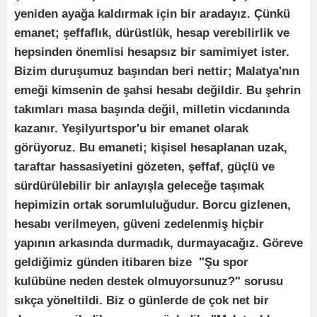
yeniden ayağa kaldırmak için bir aradayız. Çünkü
emanet; şeffaflık, dürüstlük, hesap verebilirlik ve
hepsinden önemlisi hesapsız bir samimiyet ister.
Bizim duruşumuz başından beri nettir; Malatya'nın
emeği kimsenin de şahsi hesabı değildir. Bu şehrin
takımları masa başında değil, milletin vicdanında
kazanır. Yeşilyurtspor'u bir emanet olarak
görüyoruz. Bu emaneti; kişisel hesaplanan uzak,
taraftar hassasiyetini gözeten, şeffaf, güçlü ve
sürdürülebilir bir anlayışla geleceğe taşımak
hepimizin ortak sorumluluğudur. Borcu gizlenen,
hesabı verilmeyen, güveni zedelenmiş hiçbir
yapının arkasında durmadık, durmayacağız. Göreve
geldiğimiz günden itibaren bize "Şu spor
kulübüne neden destek olmuyorsunuz?" sorusu
sıkça yöneltildi. Biz o günlerde de çok net bir