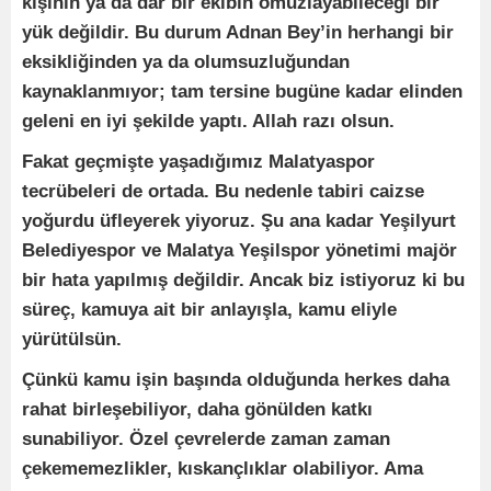
kişinin ya da dar bir ekibin omuzlayabileceği bir
yük değildir. Bu durum Adnan Bey’in herhangi bir
eksikliğinden ya da olumsuzluğundan
kaynaklanmıyor; tam tersine bugüne kadar elinden
geleni en iyi şekilde yaptı. Allah razı olsun.
Fakat geçmişte yaşadığımız Malatyaspor
tecrübeleri de ortada. Bu nedenle tabiri caizse
yoğurdu üfleyerek yiyoruz. Şu ana kadar Yeşilyurt
Belediyespor ve Malatya Yeşilspor yönetimi majör
bir hata yapılmış değildir. Ancak biz istiyoruz ki bu
süreç, kamuya ait bir anlayışla, kamu eliyle
yürütülsün.
Çünkü kamu işin başında olduğunda herkes daha
rahat birleşebiliyor, daha gönülden katkı
sunabiliyor. Özel çevrelerde zaman zaman
çekememezlikler, kıskançlıklar olabiliyor. Ama