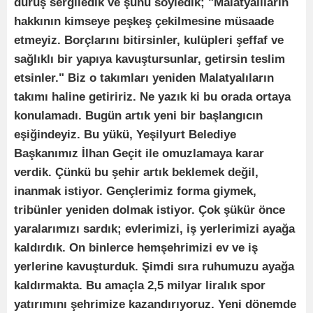
duruş sergiledik ve şunu söyledik; "Malatyalıların
hakkının kimseye peşkeş çekilmesine müsaade
etmeyiz. Borçlarını bitirsinler, kulüpleri şeffaf ve
sağlıklı bir yapıya kavuştursunlar, getirsin teslim
etsinler." Biz o takımları yeniden Malatyalıların
takımı haline getiririz. Ne yazık ki bu orada ortaya
konulamadı. Bugün artık yeni bir başlangıcın
eşiğindeyiz. Bu yükü, Yeşilyurt Belediye
Başkanımız İlhan Geçit ile omuzlamaya karar
verdik. Çünkü bu şehir artık beklemek değil,
inanmak istiyor. Gençlerimiz forma giymek,
tribünler yeniden dolmak istiyor. Çok şükür önce
yaralarımızı sardık; evlerimizi, iş yerlerimizi ayağa
kaldırdık. On binlerce hemşehrimizi ev ve iş
yerlerine kavuşturduk. Şimdi sıra ruhumuzu ayağa
kaldırmakta. Bu amaçla 2,5 milyar liralık spor
yatırımını şehrimize kazandırıyoruz. Yeni dönemde