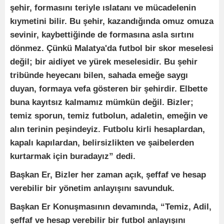
şehir, formasını teriyle ıslatanı ve mücadelenin
kıymetini bilir. Bu şehir, kazandığında omuz omuza
sevinir, kaybettiğinde de formasına asla sırtını
dönmez. Çünkü Malatya'da futbol bir skor meselesi
değil; bir aidiyet ve yürek meselesidir. Bu şehir
tribünde heyecanı bilen, sahada emeğe saygı
duyan, formaya vefa gösteren bir şehirdir. Elbette
buna kayıtsız kalmamız mümkün değil. Bizler;
temiz sporun, temiz futbolun, adaletin, emeğin ve
alın terinin peşindeyiz. Futbolu kirli hesaplardan,
kapalı kapılardan, belirsizlikten ve şaibelerden
kurtarmak için buradayız” dedi.
Başkan Er, Bizler her zaman açık, şeffaf ve hesap
verebilir bir yönetim anlayışını savunduk.
Başkan Er Konuşmasının devamında, “Temiz, Adil,
şeffaf ve hesap verebilir bir futbol anlayışını