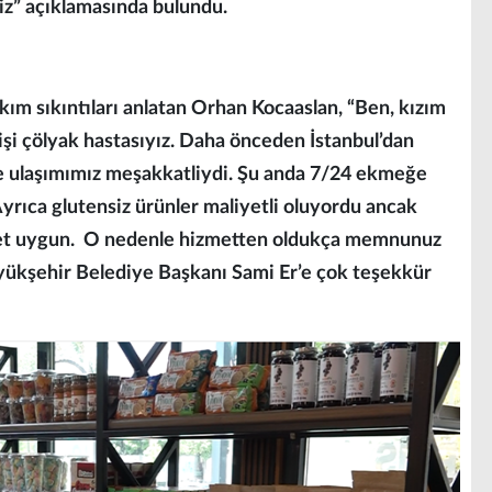
iz” açıklamasında bulundu.
akım sıkıntıları anlatan Orhan Kocaaslan, “Ben, kızım
şi çölyak hastasıyız. Daha önceden İstanbul’dan
ulaşımımız meşakkatliydi. Şu anda 7/24 ekmeğe
. Ayrıca glutensiz ürünler maliyetli oluyordu ancak
ayet uygun. O nedenle hizmetten oldukça memnunuz
yükşehir Belediye Başkanı Sami Er’e çok teşekkür