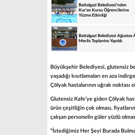
Battalgazi Belediyesi’nden
Kur’an Kursu Öğrencilerine
Yüzme Etkinliği
Battalgazi Belediyesi Ağustos 
Meclis Toplantısı Yapıldı
Büyükşehir Belediyesi, glutensiz b
yaşadığı kısıtlamaları en aza indir
Çölyak hastalarının uğrak noktası o
Glutensiz Kafe’ye giden Çölyak hast
ürün çeşitliğin çok olması, fiyatlar
çalışan personelin güler yüzlü olma
“İstediğimiz Her Şeyi Burada Bul