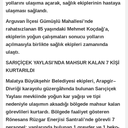
yollarını ulaşıma açarak, sağlık ekiplerinin hastaya
ulaşması sağlandı.
Arguvan İlçesi Gümüşlü Mahallesi’nde
rahatsızlanan 85 yaşındaki Mehmet Koçdağ’a,
ekiplerin yoğun çalışmaları sonucu yolların
açılmasıyla birlikte sağlık ekipleri zamanında
ulaştı.
SARIÇİÇEK YAYLASI’NDA MAHSUR KALAN 7 KİŞİ
KURTARILDI
Malatya Büyükşehir Belediyesi ekipleri, Arapgir–
Divriği karayolu güzergâhında bulunan Sarıçiçek
Yaylası mevkiinde yoğun kar yağışı ve tipi
nedeniyle ulaşımın aksadığı bölgede mahsur kalan
görevlileri kurtardı. Bölgede faaliyet gösteren
Rönesans Rüzgar Enerjisi Santrali’nde görevli 7
personel; yanlarında bulunan 1 greyder ve 1 beko-