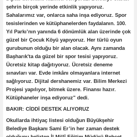
şehrin birçok yerinde etkinlik yapıyoruz.
Sahalarımız var, onlarca saha inşa ediyoruz. Spor
tesislerinden ve kütüphanelerden faydalanın. 100.
Yıl Parkı’nın yanında 6 dönümlük alan üzerinde çok
güzel bir Çocuk Köyü yapıyoruz. Her türlü oyun
gurubunun olduğu bir alan olacak. Aynı zamanda
Başharık'ta da güzel bir spor tesisi yapıyoruz.
Ücretsiz kitap dağıtıyoruz. Ücretsiz deneme
sınavları var. Evde imkânı olmayanlara internet
sağlıyoruz. Dijital dershanemiz var. Bilim Merkezi
Projesi yapılıyor, bitmek üzere. Finansı hazır.
Kütüphaneler inşa ediyoruz" dedi.
BAKIR: CİDDİ DESTEK ALIYORUZ
Okullarda ihtiyaç listesi olduğun Büyükşehir
Belediye Başkanı Sami Er’in her zaman destek
olduğunu belirten İl Millî Eğitim Müdürü Behçet