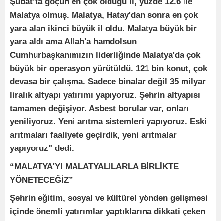
Şubat’ta göçün en çok olduğu il, yüzde 12.6 ile
Malatya olmuş. Malatya, Hatay'dan sonra en çok
yara alan ikinci büyük il oldu. Malatya büyük bir
yara aldı ama Allah'a hamdolsun
Cumhurbaşkanımızın liderliğinde Malatya'da çok
büyük bir operasyon yürütüldü. 121 bin konut, çok
devasa bir çalışma. Sadece binalar değil 35 milyar
liralık altyapı yatırımı yapıyoruz. Şehrin altyapısı
tamamen değişiyor. Asbest borular var, onları
yeniliyoruz. Yeni arıtma sistemleri yapıyoruz. Eski
arıtmaları faaliyete geçirdik, yeni arıtmalar
yapıyoruz" dedi.
“MALATYA'YI MALATYALILARLA BİRLİKTE
YÖNETECEĞİZ”
Şehrin eğitim, sosyal ve kültürel yönden gelişmesi
içinde önemli yatırımlar yaptıklarına dikkati çeken