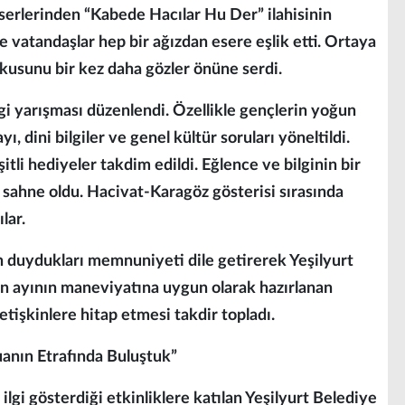
 eserlerinden “Kabede Hacılar Hu Der” ilahisinin
e vatandaşlar hep bir ağızdan esere eşlik etti. Ortaya
kusunu bir kez daha gözler önüne serdi.
gi yarışması düzenlendi. Özellikle gençlerin yoğun
, dini bilgiler ve genel kültür soruları yöneltildi.
tli hediyeler takdim edildi. Eğlence ve bilginin bir
a sahne oldu. Hacivat-Karagöz gösterisi sırasında
lar.
n duydukları memnuniyeti dile getirerek Yeşilyurt
n ayının maneviyatına uygun olarak hazırlanan
işkinlere hitap etmesi takdir topladı.
uanın Etrafında Buluştuk”
lgi gösterdiği etkinliklere katılan Yeşilyurt Belediye