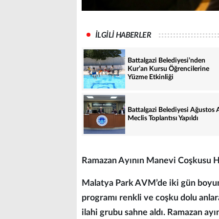
İLGİLİ HABERLER
Battalgazi Belediyesi’nden
Kur’an Kursu Öğrencilerine
Yüzme Etkinliği
Battalgazi Belediyesi Ağustos 
Meclis Toplantısı Yapıldı
Ramazan Ayının Manevi Coşkusu He
Malatya Park AVM’de iki gün boyun
programı renkli ve coşku dolu anlar
ilahi grubu sahne aldı. Ramazan ay