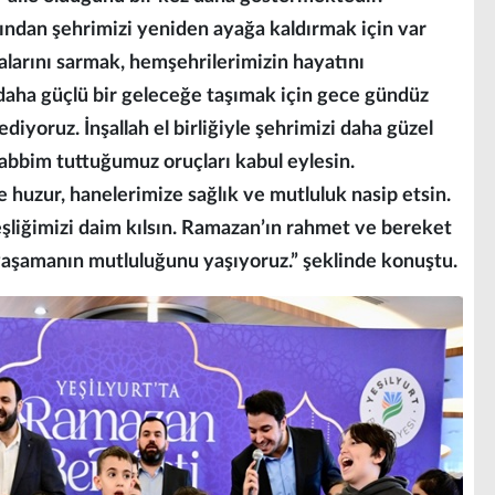
ndan şehrimizi yeniden ayağa kaldırmak için var
larını sarmak, hemşehrilerimizin hayatını
daha güçlü bir geleceğe taşımak için gece gündüz
oruz. İnşallah el birliğiyle şehrimizi daha güzel
 Rabbim tuttuğumuz oruçları kabul eylesin.
e huzur, hanelerimize sağlık ve mutluluk nasip etsin.
deşliğimizi daim kılsın. Ramazan’ın rahmet ve bereket
 yaşamanın mutluluğunu yaşıyoruz.” şeklinde konuştu.