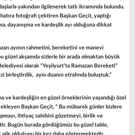
daşlarla yakından ilgilenerek tatlı ikramında bulundu.
 hatıra fotoğrafı çektiren Başkan Geçit, yaptığı
, dayanışma ve kardeşlik ayı olduğuna dikkat
an ayının rahmetini, bereketini ve manevi
bu güzel akşamda sizlerle bir arada olmaktan büyük
Belediyesi olarak “Yeşilyurt’ta Ramazan Bereketi”
i birleştirdik, aynı duanın etrafında buluştuk.”
ve kardeşliğin en güzel örneklerinin yaşandığı özel
e ekleyen Başkan Geçit, “ Bu mübarek günler bizlere
pmayı, ihtiyaç sahibini gözetmeyi, birlik ve
tir. Bugün burada gördüğümüz bu güzel tablo,
r aile olduğunu bir kez daha göstermektedir.