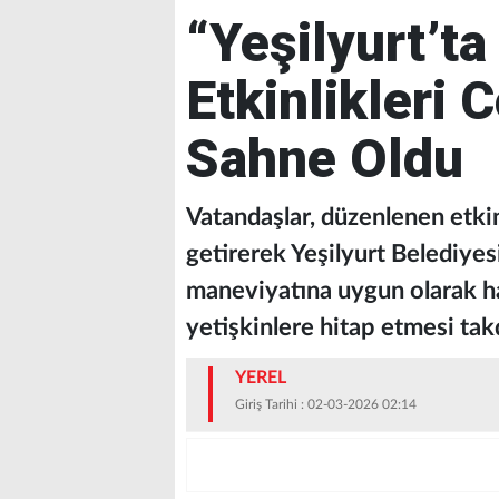
“Yeşilyurt’t
Etkinlikleri 
Sahne Oldu
Vatandaşlar, düzenlenen etki
getirerek Yeşilyurt Belediyes
maneviyatına uygun olarak h
yetişkinlere hitap etmesi takd
YEREL
Giriş Tarihi : 02-03-2026 02:14