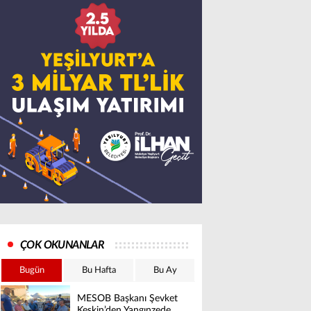
ÇOK OKUNANLAR
Bugün
Bu Hafta
Bu Ay
MESOB Başkanı Şevket
Keskin’den Yangınzede