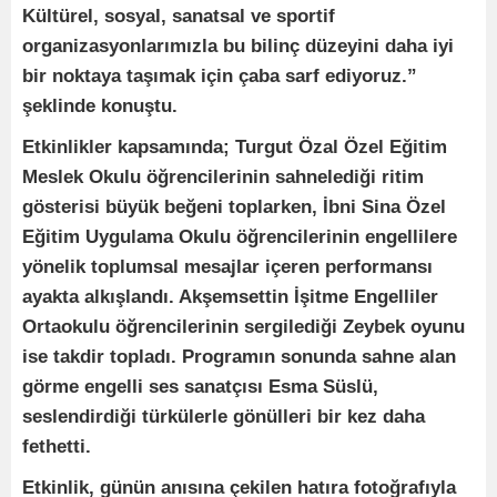
Kültürel, sosyal, sanatsal ve sportif
organizasyonlarımızla bu bilinç düzeyini daha iyi
bir noktaya taşımak için çaba sarf ediyoruz.”
şeklinde konuştu.
Etkinlikler kapsamında; Turgut Özal Özel Eğitim
Meslek Okulu öğrencilerinin sahnelediği ritim
gösterisi büyük beğeni toplarken, İbni Sina Özel
Eğitim Uygulama Okulu öğrencilerinin engellilere
yönelik toplumsal mesajlar içeren performansı
ayakta alkışlandı. Akşemsettin İşitme Engelliler
Ortaokulu öğrencilerinin sergilediği Zeybek oyunu
ise takdir topladı. Programın sonunda sahne alan
görme engelli ses sanatçısı Esma Süslü,
seslendirdiği türkülerle gönülleri bir kez daha
fethetti.
Etkinlik, günün anısına çekilen hatıra fotoğrafıyla