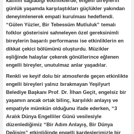
katılım sağladığı etkinliklerde, engelli bireylerin
günlük yaşamda karşılaştıkları güçlükler yakından
deneyimlenerek empati kurulması hedeflendi.
“Gülen Yüzler, Bir Tebessüm Mutluluk” temalı
folklor gösterisini sahneleyen özel gereksinimli
bireylerin başarılı performansı ise etkinliklerin en
dikkat çekici bölümünü oluşturdu. Müzikler
eşliğinde halaylar çekerek gönüllerince eğlenen
engelli bireyler, unutulmaz anlar yaşadılar.
Renkli ve keyif dolu bir atmosferde geçen etkinlikte
engelli bireyleri yalnız bırakmayan Yeşilyurt
Belediye Başkanı Prof. Dr. İlhan Geçit, engelsiz bir
yaşamın ancak ortak bilinç, karşılıklı anlayış ve
empatiyle mümkün olduğunu ifade ederken, “3
Aralık Dünya Engelliler Günü vesilesiyle
düzenlediğimiz “Bir Adım Anlayış, Bir Dünya
Değişim” etkinliğinde engelli kardeşlerimizle bir