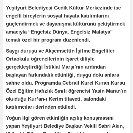
Yeşilyurt Belediyesi Gedik Kültür Merkezinde ise
engelli bireylerin sosyal hayata katılımlarını
güçlendirmek ve dayanışma kültürünü pekiştirmek
amacıyla “Engelsiz Dünya, Engelsiz Malatya”
temalı özel bir program düzenlendi.
Saygı duruşu ve Akşemsettin İşitme Engelliler
Ortaokulu öğrencilerinin işaret diliyle
gerçekleştirdiği İstiklal Marşı’nın ardından
başlayan farkındalık etkinliği, duygu dolu anlara
sahne oldu. Programda Cebrail Kurel Kuran Kursu
Özel Eğitim Hafızlık Sınıfı öğrencisi Yasin Maran’ın
okuduğu Kur’an-ı Kerim tilaveti, salondaki
katılımcıları derinden etkiledi.
Yoğun ilgi gören etkinliğin açılış konuşmasını
yapan Yeşilyurt Belediye Başkan Vekili Sabri Akın,