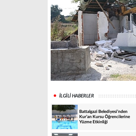
İLGİLİ HABERLER
Battalgazi Belediyesi’nden
Kur’an Kursu Öğrencilerine
Yüzme Etkinliği