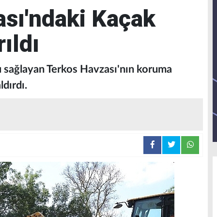
sı'ndaki Kaçak
rıldı
u sağlayan Terkos Havzası'nın koruma
ldırdı.