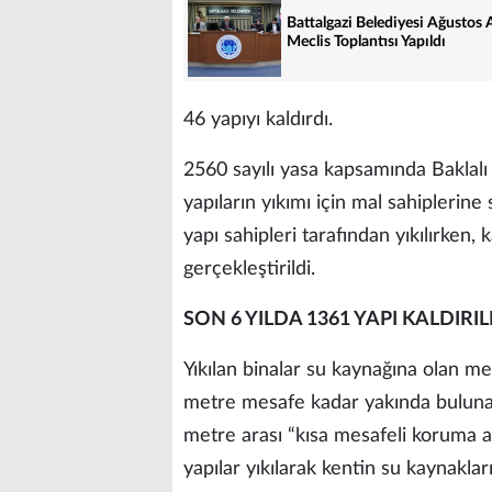
Battalgazi Belediyesi Ağustos 
Meclis Toplantısı Yapıldı
46 yapıyı kaldırdı.
2560 sayılı yasa kapsamında Baklalı 
yapıların yıkımı için mal sahiplerin
yapı sahipleri tarafından yıkılırken,
gerçekleştirildi.
SON 6 YILDA 1361 YAPI KALDIRIL
Yıkılan binalar su kaynağına olan me
metre mesafe kadar yakında bulunan
metre arası “kısa mesafeli koruma al
yapılar yıkılarak kentin su kaynakla