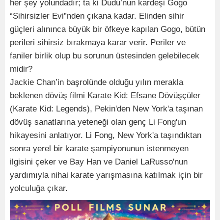
her şey yolundadır; ta ki Dudu’nun kardeşi Gogo
“Sihirsizler Evi”nden çıkana kadar. Elinden sihir
güçleri alınınca büyük bir öfkeye kapılan Gogo, bütün
perileri sihirsiz bırakmaya karar verir. Periler ve
faniler birlik olup bu sorunun üstesinden gelebilecek
midir?
Jackie Chan’in başrolünde olduğu yılın merakla
beklenen dövüş filmi Karate Kid: Efsane Dövüşçüler
(Karate Kid: Legends), Pekin'den New York'a taşınan
dövüş sanatlarına yeteneği olan genç Li Fong'un
hikayesini anlatıyor. Li Fong, New York'a taşındıktan
sonra yerel bir karate şampiyonunun istenmeyen
ilgisini çeker ve Bay Han ve Daniel LaRusso'nun
yardımıyla nihai karate yarışmasına katılmak için bir
yolculuğa çıkar.