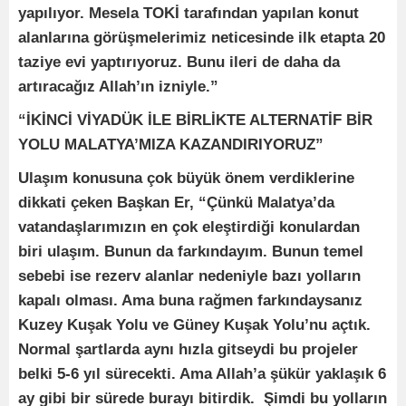
yapılıyor. Mesela TOKİ tarafından yapılan konut
alanlarına görüşmelerimiz neticesinde ilk etapta 20
taziye evi yaptırıyoruz. Bunu ileri de daha da
artıracağız Allah’ın izniyle.”
“İKİNCİ VİYADÜK İLE BİRLİKTE ALTERNATİF BİR
YOLU MALATYA’MIZA KAZANDIRIYORUZ”
Ulaşım konusuna çok büyük önem verdiklerine
dikkati çeken Başkan Er, “Çünkü Malatya’da
vatandaşlarımızın en çok eleştirdiği konulardan
biri ulaşım. Bunun da farkındayım. Bunun temel
sebebi ise rezerv alanlar nedeniyle bazı yolların
kapalı olması. Ama buna rağmen farkındaysanız
Kuzey Kuşak Yolu ve Güney Kuşak Yolu’nu açtık.
Normal şartlarda aynı hızla gitseydi bu projeler
belki 5-6 yıl sürecekti. Ama Allah’a şükür yaklaşık 6
ay gibi bir sürede burayı bitirdik. Şimdi bu yolların