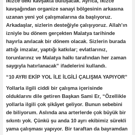
İkizce’deki kavşakta buluşacak. Ayrıca, İkizce
kavşağından organize sanayi bölgesinin arkasına
uzanan yeni yol çalışmalarına da başlıyoruz.
Arkadaşlar, sizlerin desteğiyle çalışıyoruz. Allah’ın
izniyle bu dönem gerçekten Malatya tarihinde
hayırla anılacak bir dönem olacak. Sizlerin burada
attığı imzalar, yaptığı katkılar; evlatlarınız,
torunlarınız ve Malatya halkı tarafından her zaman
saygıyla hatırlanacak” ifadelerini kullandı.
“10 AYRI EKİP YOL İLE İLGİLİ ÇALIŞMA YAPIYOR”
Yollarla ilgili ciddi bir çalışma içerisinde
olduklarını dile getiren Başkan Sami Er, “Özellikle
yollarla ilgili çok şikâyet geliyor. Bunun sebebini
de biliyorum. Aslında ana arterlerde çok büyük bir
sıkıntı yok. Çünkü şu anda 10 ayrı ekibimiz sürekli
yama çalışması yapıyor. Bir taraftan da bayramdan