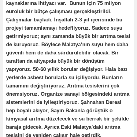
kaynaklarına ihtiyacı var. Bunun için 75 milyon
euroluk bir bütçe çalışması gerçekleştirildi.
Çalışmalar başladı. İnşallah 2-3 yıl içerisinde bu
projeyi tamamlamayı hedefliyoruz. Sadece suyu
getirmiyoruz; aynı zamanda büyük bir arıtma tesisi
de kuruyoruz. Böylece Malatya’nın suyu hem daha
güvenli hem de daha sürdürülebilir olacak. Bir
taraftan da altyapıda büyük bir dönüşüm
yapıyoruz. 50-60 yıllık borular değişiyor. Hala bazı
yerlerde asbest borularla su içiliyordu. Bunların
tamamını değiştiriyoruz. Arıtma tesislerini çok
önemsiyoruz. Organize sanayi bölgesindeki arıtma
sistemlerini de iyileştiriyoruz. Şahnahan Deresi
hep boyalı akıyor, Sayın Bakanla görüştük o
kimyasal arıtma düzelecek ve su berrak bir şekilde
baraja gidecek. Ayrıca Eski Malatya’daki arıtma
tesisini de yeniden çalışır hale getirdik.