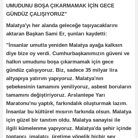
UMUDUNU BOŞA ÇIKARMAMAK İÇİN GECE
GÜNDÜZ ÇALIŞIYORUZ”
Malatya'yı her alanda geleceğe taşıyacaklarını
aktaran Başkan Sami Er, şunları kaydetti:
"İnsanlar umutla yeniden Malatya ayağa kalksın
diye bize oy verdi. Cumhurbaşkanımızın güveni ve
halkın umudunu boşa çıkarmamak için gece
gündüz çalışıyoruz. Biz, sadece 35 milyar lira
altyapıya yatırım yapıyoruz. Malatya'nın
şebekesinin tamamını yeniliyoruz, asbest boruların
tamamını değiştiriyoruz. Arslantepe Yarı
Maratonu'nu yaptık, farkındalık oluşturmak lazım.
İnsanlar bu kültürel mısırın farkında olsun. Malatya
için güzel bir tanıtım oldu. Malatya sanayisi ile
ilgili kümelenme yapıyoruz. Malatya'da şehir içinde
toptancı, imalatçı, üretime yönelik hiçbir şey