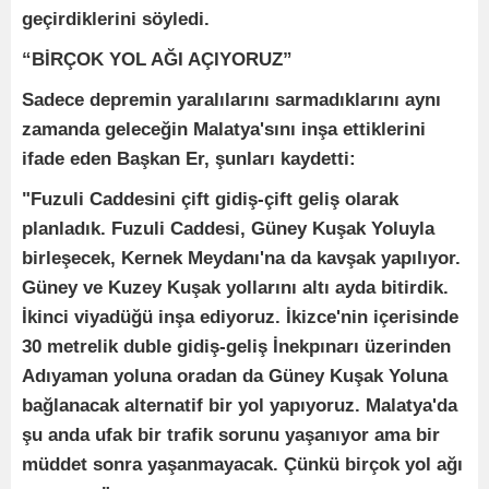
geçirdiklerini söyledi.
“BİRÇOK YOL AĞI AÇIYORUZ”
Sadece depremin yaralılarını sarmadıklarını aynı
zamanda geleceğin Malatya'sını inşa ettiklerini
ifade eden Başkan Er, şunları kaydetti:
"Fuzuli Caddesini çift gidiş-çift geliş olarak
planladık. Fuzuli Caddesi, Güney Kuşak Yoluyla
birleşecek, Kernek Meydanı'na da kavşak yapılıyor.
Güney ve Kuzey Kuşak yollarını altı ayda bitirdik.
İkinci viyadüğü inşa ediyoruz. İkizce'nin içerisinde
30 metrelik duble gidiş-geliş İnekpınarı üzerinden
Adıyaman yoluna oradan da Güney Kuşak Yoluna
bağlanacak alternatif bir yol yapıyoruz. Malatya'da
şu anda ufak bir trafik sorunu yaşanıyor ama bir
müddet sonra yaşanmayacak. Çünkü birçok yol ağı