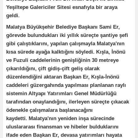
Yeşiltepe Galericiler Sitesi esnafıyla bir araya
geldi.
Malatya Büyükşehir Belediye Başkanı Sami Er,
görevde bulundukları iki yıllık süreçte şantiye şefi
gibi çalıştıklarını, yapılan çalışmayla Malatya'nın
kısa sürede ayağa kalktığını söyledi. Kışla, İnönü
ve Fuzuli caddelerinin genişliğinin 30 metreye
çıkarıldığını, çift gidiş-çift geliş olarak
düzenlendiğini aktaran Başkan Er, Kışla-İnönü
caddeleri güzergahında yapılması planlanan raylı
sistemin Altyapı Yatırımları Genel Müdürlüğü
tarafından onaylandığını, ilerleyen süreçte çıkacak
ödenekle çalışmalara başlanacağını
kaydetti. Malatya'nın yeniden inşa sürecinde
uluslararası finansman ve hibeler bulduklarını
ifade eden Başkan Er, devasa yatırımları hayata