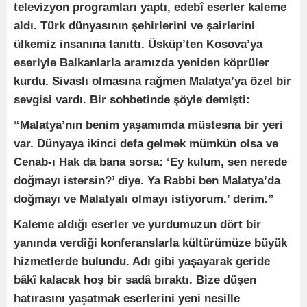
televizyon programları yaptı, edebî eserler kaleme
aldı. Türk dünyasının şehirlerini ve şairlerini
ülkemiz insanına tanıttı. Üsküp’ten Kosova’ya
eseriyle Balkanlarla aramızda yeniden köprüler
kurdu. Sivaslı olmasına rağmen Malatya’ya özel bir
sevgisi vardı. Bir sohbetinde şöyle demişti:
“Malatya’nın benim yaşamımda müstesna bir yeri
var. Dünyaya ikinci defa gelmek mümkün olsa ve
Cenab-ı Hak da bana sorsa: ‘Ey kulum, sen nerede
doğmayı istersin?’ diye. Ya Rabbi ben Malatya’da
doğmayı ve Malatyalı olmayı istiyorum.’ derim.”
Kaleme aldığı eserler ve yurdumuzun dört bir
yanında verdiği konferanslarla kültürümüze büyük
hizmetlerde bulundu. Adı gibi yaşayarak geride
bâkî kalacak hoş bir sadâ bıraktı. Bize düşen
hatırasını yaşatmak eserlerini yeni nesille