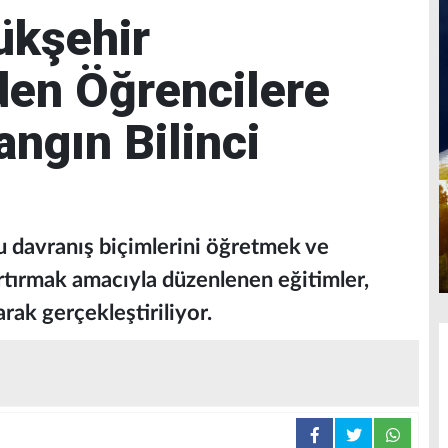
ükşehir
den Öğrencilere
ngın Bilinci
u davranış biçimlerini öğretmek ve
artırmak amacıyla düzenlenen eğitimler,
arak gerçekleştiriliyor.