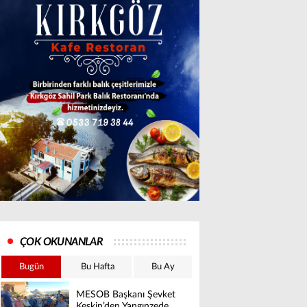
ÇOK OKUNANLAR
Bugün
Bu Hafta
Bu Ay
MESOB Başkanı Şevket
Keskin’den Yangınzede