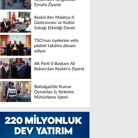
Esnafa Ziyaret
Keskin’den Malatya II.
Gastronomi ve Kültür
Sokağı Etkinliği Davet
TSO'nun üyelerine vefa
plaketi takdimi devam
ediyor
AK Parti İl Başkanı Ali
Bakan'dan Keskin'e Ziyaret
Battalgazi’de Kumar
Oynatılan İş Yerlerine
Mühürleme İşlemi