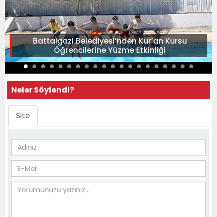
Battalgazi Belediyesi’nden Kur’an Kursu
Öğrencilerine Yüzme Etkinliği
Neler Söylendi?
Site