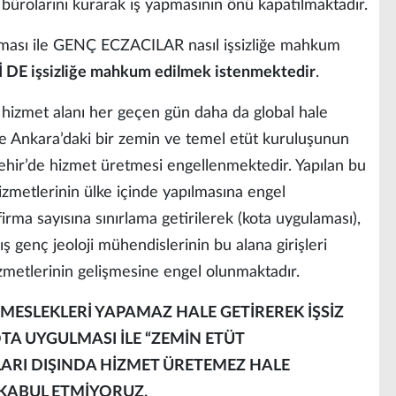
 bürolarını kurarak iş yapmasının önü kapatılmaktadır.
laması ile GENÇ ECZACILAR nasıl işsizliğe mahkum
E işsizliğe mahkum edilmek istenmektedir
.
hizmet alanı her geçen gün daha da global hale
ile Ankara’daki bir zemin ve temel etüt kuruluşunun
şehir’de hizmet üretmesi engellenmektedir. Yapılan bu
izmetlerinin ülke içinde yapılmasına engel
 firma sayısına sınırlama getirilerek (kota uygulaması),
mış genç jeoloji mühendislerinin bu alana girişleri
izmetlerinin gelişmesine engel olunmaktadır.
MESLEKLERİ YAPAMAZ HALE GETİREREK İŞSİZ
A UYGULMASI İLE “ZEMİN ETÜT
RLARI DIŞINDA HİZMET ÜRETEMEZ HALE
 KABUL ETMİYORUZ.