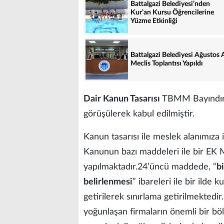
Battalgazi Belediyesi’nden
Kur’an Kursu Öğrencilerine
Yüzme Etkinliği
Battalgazi Belediyesi Ağustos 
Meclis Toplantısı Yapıldı
Dair Kanun Tasarısı
TBMM Bayındırl
görüşülerek kabul edilmiştir.
Kanun tasarısı ile meslek alanımıza 
Kanunun bazı maddeleri ile bir E
yapılmaktadır.24’üncü maddede, “
b
belirlenmesi
” ibareleri ile bir ilde 
getirilerek sınırlama getirilmekte
yoğunlaşan firmaların önemli bir b