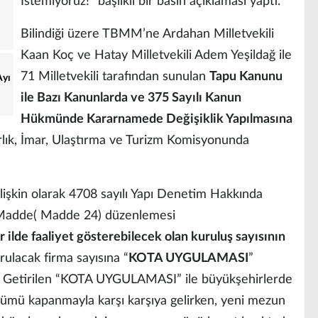
İstemiyoruz!" başlıklı bir basın açıklaması yaptı.
Bilindiği üzere TBMM’ne Ardahan Milletvekili
Kaan Koç ve Hatay Milletvekili Adem Yeşildağ ile
71 Milletvekili tarafından sunulan
Tapu
Kanunu
Ayı
ile Bazı Kanunlarda ve 375 Sayılı Kanun
Hükmünde Kararnamede Değişiklik Yapılmasına
ık, İmar, Ulaştırma ve Turizm Komisyonunda
ilişkin olarak 4708 sayılı Yapı Denetim Hakkında
K Madde( Madde 24) düzenlemesi
ir ilde faaliyet gösterebilecek olan kuruluş sayısının
kurulacak firma sayısına “
KOTA UYGULAMASI
”
dir. Getirilen “KOTA UYGULAMASI” ile büyükşehirlerde
ölümü kapanmayla karşı karşıya gelirken, yeni mezun