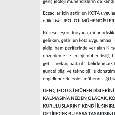
genç jeoloji mühendislerin de kendi
Eczacılar için getirilen KOTA uygu
edildi ise,
JEOLOJİ MÜHENDİSLERİ D
Küreselleşen dünyada, mühendislik 
gelirken, getirilen kota uygulaması 
gidip, hem periferinde yer alan Kır
düzenleme ile jeoloji mühendisliği h
getirilmekte, hatta il il belirlenecek
güncel bilgi ve teknoloji ile donatıl
engellenerek jeoloji mühendisliği h
GENÇ JEOLOJİ MÜHENDİSLERİNİ 
KALMASINA NEDEN OLACAK, KOT
KURULUŞLARINI” KENDİ İL SINI
GETİRECEK BU YASA TASARISINI