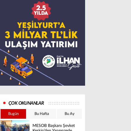
ÇOK OKUNANLAR
Bugün
Bu Hafta
Bu Ay
MESOB Başkanı Şevket
Keskin’den Yangınzede