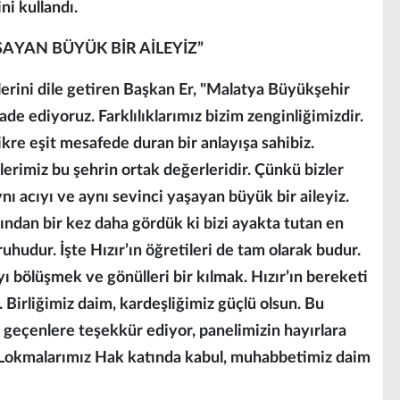
ni kullandı.
AŞAYAN BÜYÜK BİR AİLEYİZ”
klerini dile getiren Başkan Er, "Malatya Büyükşehir
de ediyoruz. Farklılıklarımız bizim zenginliğimizdir.
kre eşit mesafede duran bir anlayışa sahibiz.
lerimiz bu şehrin ortak değerleridir. Çünkü bizler
nı acıyı ve aynı sevinci yaşayan büyük bir aileyiz.
ından bir kez daha gördük ki bizi ayakta tutan en
hudur. İşte Hızır’ın öğretileri de tam olarak budur.
 bölüşmek ve gönülleri bir kılmak. Hızır’ın bereketi
 Birliğimiz daim, kardeşliğimiz güçlü olsun. Bu
eçenlere teşekkür ediyor, panelimizin hayırlara
 Lokmalarımız Hak katında kabul, muhabbetimiz daim