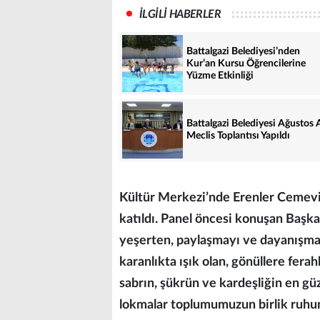
İLGİLİ HABERLER
Battalgazi Belediyesi’nden
Kur’an Kursu Öğrencilerine
Yüzme Etkinliği
Battalgazi Belediyesi Ağustos 
Meclis Toplantısı Yapıldı
Kültür Merkezi’nde Erenler Cemevi 
katıldı. Panel öncesi konuşan Başka
yeşerten, paylaşmayı ve dayanışmayı
karanlıkta ışık olan, gönüllere ferah
sabrın, şükrün ve kardeşliğin en güz
lokmalar toplumumuzun birlik ruhunu