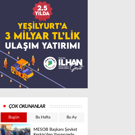
ÇOK OKUNANLAR
Bugün
Bu Hafta
Bu Ay
MESOB Başkanı Şevket
Keskin’den Yangınzede