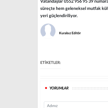
Vatandaşlar 0552 956 95 39 numaralı
süreçte hem geleneksel mutfak kül
yeri güçlendiriliyor.
Kuralsız Editör
ETİKETLER:
YORUMLAR
Name