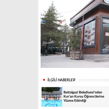
İLGİLİ HABERLER
Battalgazi Belediyesi’nden
Kur’an Kursu Öğrencilerine
Yüzme Etkinliği