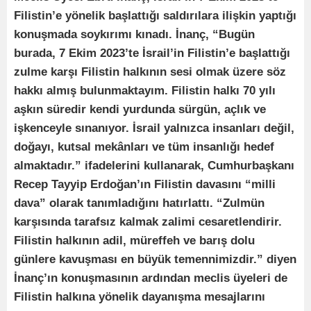
Filistin’e yönelik başlattığı saldırılara ilişkin yaptığı
konuşmada soykırımı kınadı. İnanç, “Bugün
burada, 7 Ekim 2023’te İsrail’in Filistin’e başlattığı
zulme karşı Filistin halkının sesi olmak üzere söz
hakkı almış bulunmaktayım. Filistin halkı 70 yılı
aşkın süredir kendi yurdunda sürgün, açlık ve
işkenceyle sınanıyor. İsrail yalnızca insanları değil,
doğayı, kutsal mekânları ve tüm insanlığı hedef
almaktadır.” ifadelerini kullanarak, Cumhurbaşkanı
Recep Tayyip Erdoğan’ın Filistin davasını “milli
dava” olarak tanımladığını hatırlattı. “Zulmün
karşısında tarafsız kalmak zalimi cesaretlendirir.
Filistin halkının adil, müreffeh ve barış dolu
günlere kavuşması en büyük temennimizdir.” diyen
İnanç’ın konuşmasının ardından meclis üyeleri de
Filistin halkına yönelik dayanışma mesajlarını