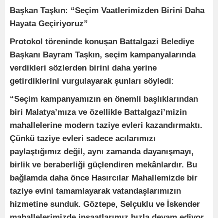
Başkan Taşkın: “Seçim Vaatlerimizden Birini Daha
Hayata Geçiriyoruz”
Protokol töreninde konuşan Battalgazi Belediye
Başkanı Bayram Taşkın, seçim kampanyalarında
verdikleri sözlerden birini daha yerine
getirdiklerini vurgulayarak şunları söyledi:
“Seçim kampanyamızın en önemli başlıklarından
biri Malatya’mıza ve özellikle Battalgazi’mizin
mahallelerine modern taziye evleri kazandırmaktı.
Çünkü taziye evleri sadece acılarımızı
paylaştığımız değil, aynı zamanda dayanışmayı,
birlik ve beraberliği güçlendiren mekânlardır. Bu
bağlamda daha önce Hasırcılar Mahallemizde bir
taziye evini tamamlayarak vatandaşlarımızın
hizmetine sunduk. Göztepe, Selçuklu ve İskender
mahallelerimizde inşaatlarımız hızla devam ediyor.