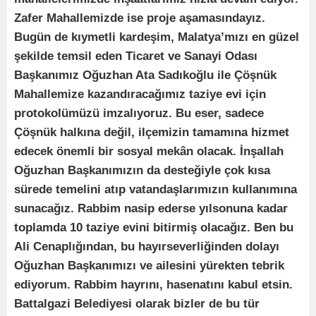
Zafer Mahallemizde ise proje aşamasındayız.
Bugün de kıymetli kardeşim, Malatya’mızı en güzel
şekilde temsil eden Ticaret ve Sanayi Odası
Başkanımız Oğuzhan Ata Sadıkoğlu ile Çöşnük
Mahallemize kazandıracağımız taziye evi için
protokolümüzü imzalıyoruz. Bu eser, sadece
Çöşnük halkına değil, ilçemizin tamamına hizmet
edecek önemli bir sosyal mekân olacak. İnşallah
Oğuzhan Başkanımızın da desteğiyle çok kısa
sürede temelini atıp vatandaşlarımızın kullanımına
sunacağız. Rabbim nasip ederse yılsonuna kadar
toplamda 10 taziye evini bitirmiş olacağız. Ben bu
Ali Cenaplığından, bu hayırseverliğinden dolayı
Oğuzhan Başkanımızı ve ailesini yürekten tebrik
ediyorum. Rabbim hayrını, hasenatını kabul etsin.
Battalgazi Belediyesi olarak bizler de bu tür