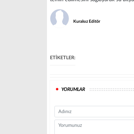
Kuralsız Editör
ETİKETLER:
YORUMLAR
Name
Comment