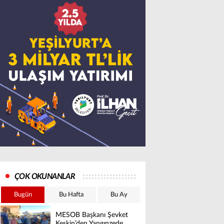
ÇOK OKUNANLAR
Bugün
Bu Hafta
Bu Ay
MESOB Başkanı Şevket
Keskin’den Yangınzede