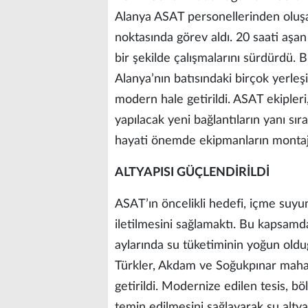
Alanya ASAT personellerinden oluşan
noktasında görev aldı. 20 saati aşa
bir şekilde çalışmalarını sürdürdü. B
Alanya’nın batısındaki birçok yerleşi
modern hale getirildi. ASAT ekipler
yapılacak yeni bağlantıların yanı sı
hayati önemde ekipmanların montajı
ALTYAPISI GÜÇLENDİRİLDİ
ASAT’ın öncelikli hedefi, içme suyunu
iletilmesini sağlamaktı. Bu kapsamda
aylarında su tüketiminin yoğun olduğu
Türkler, Akdam ve Soğukpınar mahall
getirildi. Modernize edilen tesis, b
temin edilmesini sağlayarak su altyapı