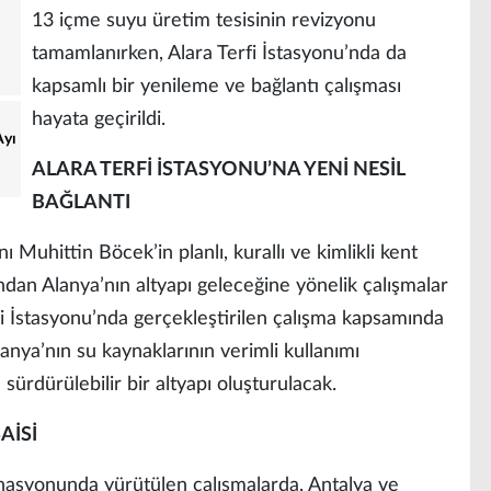
13 içme suyu üretim tesisinin revizyonu
tamamlanırken, Alara Terfi İstasyonu’nda da
kapsamlı bir yenileme ve bağlantı çalışması
hayata geçirildi.
Ayı
ALARA TERFİ İSTASYONU’NA YENİ NESİL
BAĞLANTI
Muhittin Böcek’in planlı, kurallı ve kimlikli kent
dan Alanya’nın altyapı geleceğine yönelik çalışmalar
fi İstasyonu’nda gerçekleştirilen çalışma kapsamında
lanya’nın su kaynaklarının verimli kullanımı
 sürdürülebilir bir altyapı oluşturulacak.
AİSİ
syonunda yürütülen çalışmalarda, Antalya ve