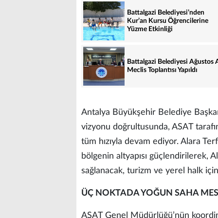
Battalgazi Belediyesi’nden
Kur’an Kursu Öğrencilerine
Yüzme Etkinliği
Battalgazi Belediyesi Ağustos 
Meclis Toplantısı Yapıldı
Antalya Büyükşehir Belediye Başkanı 
vizyonu doğrultusunda, ASAT tarafın
tüm hızıyla devam ediyor. Alara Ter
bölgenin altyapısı güçlendirilerek, A
sağlanacak, turizm ve yerel halk için
ÜÇ NOKTADA YOĞUN SAHA MES
ASAT Genel Müdürlüğü’nün koordina