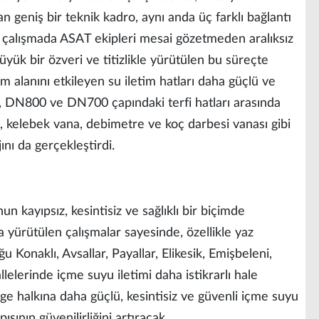
 geniş bir teknik kadro, aynı anda üç farklı bağlantı
n çalışmada ASAT ekipleri mesai gözetmeden aralıksız
üyük bir özveri ve titizlikle yürütülen bu süreçte
m alanını etkileyen su iletim hatları daha güçlü ve
i, DN800 ve DN700 çapındaki terfi hatları arasında
ra, kelebek vana, debimetre ve koç darbesi vanası gibi
nı da gerçekleştirdi.
n kayıpsız, kesintisiz ve sağlıklı bir biçimde
 yürütülen çalışmalar sayesinde, özellikle yaz
 Konaklı, Avsallar, Payallar, Elikesik, Emişbeleni,
elerinde içme suyu iletimi daha istikrarlı hale
ölge halkına daha güçlü, kesintisiz ve güvenli içme suyu
sının güvenilirliğini artıracak.