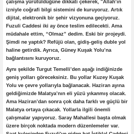
çalışma yürütüldüğüne dikkati çekerek, "Allah’ın
izniyle coğrafi bilgi sistemini de kuruyoruz. Artık
dijital, elektronik bir şehir vizyonuna geçiyoruz.
Fuzuli Caddesi iki ay önce teslim edilecekti. Ama
müdahale ettim, “Olmaz” dedim. Eski bir projeydi.
Şimdi ne yaptık? Refüjü olan, gidiş-geliş duble yol
haline getirdik. Ayrıca, Güney Kuşak Yolu’na
bağlantısını kuruyoruz.
Aynı şekilde Turgut Temelli’den aşağı indiğinizde
geniş yolları göreceksiniz. Bu yollar Kuzey Kuşak
Yolu ve çevre yollarıyla bağlanacak. Haziran ayına
geldiğimizde Malatya’nın eli yüzü yıkanmış olacak.
Ama Haziran’dan sonra çok daha farklı ve güçlü bir
Malatya ortaya çıkacak. Yollarla ilgili önemli
çalışmalar yapıyoruz. Saray Mahallesi başta olmak
üzere birçok noktada modern düzenlemeler var.
Saat kulesinden Fuzuli'ye giden hat İstiklal Caddesi