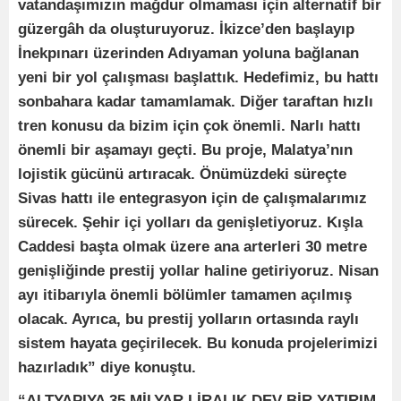
vatandaşımızın mağdur olmaması için alternatif bir
güzergâh da oluşturuyoruz. İkizce’den başlayıp
İnekpınarı üzerinden Adıyaman yoluna bağlanan
yeni bir yol çalışması başlattık. Hedefimiz, bu hattı
sonbahara kadar tamamlamak. Diğer taraftan hızlı
tren konusu da bizim için çok önemli. Narlı hattı
önemli bir aşamayı geçti. Bu proje, Malatya’nın
lojistik gücünü artıracak. Önümüzdeki süreçte
Sivas hattı ile entegrasyon için de çalışmalarımız
sürecek. Şehir içi yolları da genişletiyoruz. Kışla
Caddesi başta olmak üzere ana arterleri 30 metre
genişliğinde prestij yollar haline getiriyoruz. Nisan
ayı itibarıyla önemli bölümler tamamen açılmış
olacak. Ayrıca, bu prestij yolların ortasında raylı
sistem hayata geçirilecek. Bu konuda projelerimizi
hazırladık” diye konuştu.
“ALTYAPIYA 35 MİLYAR LİRALIK DEV BİR YATIRIM