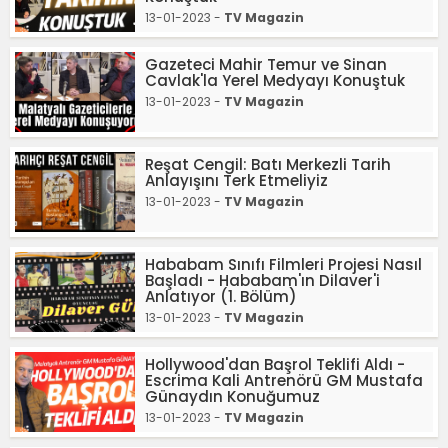
13-01-2023 -
TV Magazin
Gazeteci Mahir Temur ve Sinan
Cavlak'la Yerel Medyayı Konuştuk
13-01-2023 -
TV Magazin
Reşat Cengil: Batı Merkezli Tarih
Anlayışını Terk Etmeliyiz
13-01-2023 -
TV Magazin
Hababam Sınıfı Filmleri Projesi Nasıl
Başladı - Hababam'ın Dilaver'i
Anlatıyor (1. Bölüm)
13-01-2023 -
TV Magazin
Hollywood'dan Başrol Teklifi Aldı -
Escrima Kali Antrenörü GM Mustafa
Günaydın Konuğumuz
13-01-2023 -
TV Magazin