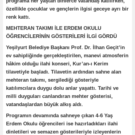
programa her yaştan binlerce vatandaş katılırken,
özellikle çocuklar ve gençlerin ilgisi geceye ayrı bir
renk kattı.
MEHTERAN TAKIMI İLE ERDEM OKULU
ÖĞRENCİLERİNİN GÖSTERİLERİ İLGİ GÖRDÜ
Yeşilyurt Belediye Başkanı Prof. Dr. İlhan Geçit’in
ev sahipliğinde gerçekleştirilen, manevi atmosferin
hâkim olduğu ilahi konseri, Kur’an-ı Kerim
tilavetiyle başladı. Tilavetin ardından sahne alan
mehteran takımı, sergilediği gösteriyle
katılımcılara duygu dolu anlar yaşattı. Tarihi ve
milli duyguları canlandıran mehter gösterisi,
vatandaşlardan büyük alkış aldı.
Programın devamında sahneye çıkan 4-6 Yaş
Erdem Okulu öğrencileri ise hazırladıkları ilahi
dinletileri ve semazen gösterileriyle izleyenlerin