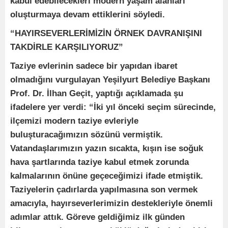
kabul edebilecekleri modern yaşam alanları
oluşturmaya devam ettiklerini söyledi.
“HAYIRSEVERLERİMİZİN ÖRNEK DAVRANIŞINI
TAKDİRLE KARŞILIYORUZ”
Taziye evlerinin sadece bir yapıdan ibaret
olmadığını vurgulayan Yeşilyurt Belediye Başkanı
Prof. Dr. İlhan Geçit, yaptığı açıklamada şu
ifadelere yer verdi: “İki yıl önceki seçim sürecinde,
ilçemizi modern taziye evleriyle
buluşturacağımızın sözünü vermiştik.
Vatandaşlarımızın yazın sıcakta, kışın ise soğuk
hava şartlarında taziye kabul etmek zorunda
kalmalarının önüne geçeceğimizi ifade etmiştik.
Taziyelerin çadırlarda yapılmasına son vermek
amacıyla, hayırseverlerimizin destekleriyle önemli
adımlar attık. Göreve geldiğimiz ilk günden