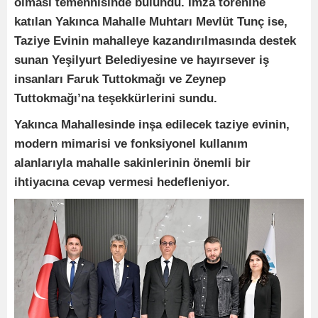
olması temennisinde bulundu. İmza törenine
katılan Yakınca Mahalle Muhtarı Mevlüt Tunç ise,
Taziye Evinin mahalleye kazandırılmasında destek
sunan Yeşilyurt Belediyesine ve hayırsever iş
insanları Faruk Tuttokmağı ve Zeynep
Tuttokmağı’na teşekkürlerini sundu.
Yakınca Mahallesinde inşa edilecek taziye evinin,
modern mimarisi ve fonksiyonel kullanım
alanlarıyla mahalle sakinlerinin önemli bir
ihtiyacına cevap vermesi hedefleniyor.