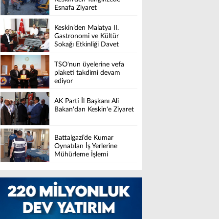
Esnafa Ziyaret
Keskin’den Malatya II.
Gastronomi ve Kültür
Sokağı Etkinliği Davet
TSO'nun üyelerine vefa
plaketi takdimi devam
ediyor
AK Parti İl Başkanı Ali
Bakan'dan Keskin'e Ziyaret
Battalgazi’de Kumar
Oynatılan İş Yerlerine
Mühürleme İşlemi