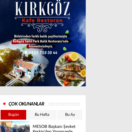
ÇOK OKUNANLAR
Bugün
Bu Hafta
Bu Ay
MESOB Başkanı Şevket
Keskin’den Yangınzede