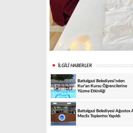
İLGİLİ HABERLER
Battalgazi Belediyesi’nden
Kur’an Kursu Öğrencilerine
Yüzme Etkinliği
Battalgazi Belediyesi Ağustos 
Meclis Toplantısı Yapıldı