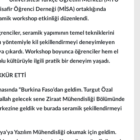
Üniversitesi Türkçe Öğretim Merkezi (MTÜ
safir Öğrenci Derneği (MİSA) ortaklığında
ramik workshop etkinliği düzenlendi.
ğrenciler, seramik yapımının temel tekniklerini
mı yöntemiyle kil şekillendirmeyi deneyimleyen
taya çıkardı. Workshop boyunca öğrenciler hem el
lu kültürüyle ilgili pratik bir deneyim yaşadı.
KKÜR ETTİ
ında “Burkina Faso’dan geldim. Turgut Özal
llah gelecek sene Ziraat Mühendisliği Bölümünde
rkezine geldik ve burada seramik şekillendirmeyi
tya’ya Yazılım Mühendisliği okumak için geldim.