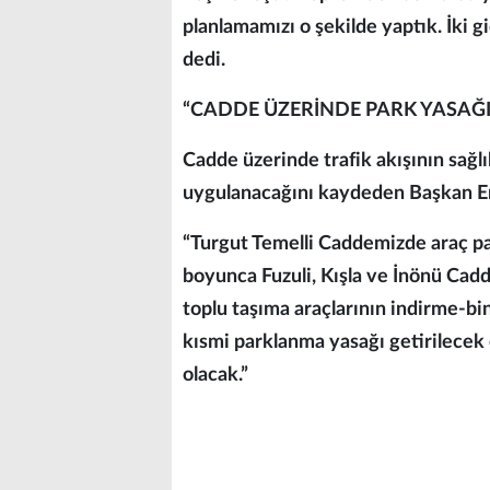
planlamamızı o şekilde yaptık. İki gid
dedi.
“CADDE ÜZERİNDE PARK YASAĞ
Cadde üzerinde trafik akışının sağlı
uygulanacağını kaydeden Başkan Er, 
“Turgut Temelli Caddemizde araç pa
boyunca Fuzuli, Kışla ve İnönü Cad
toplu taşıma araçlarının indirme-bi
kısmi parklanma yasağı getirilece
olacak.”