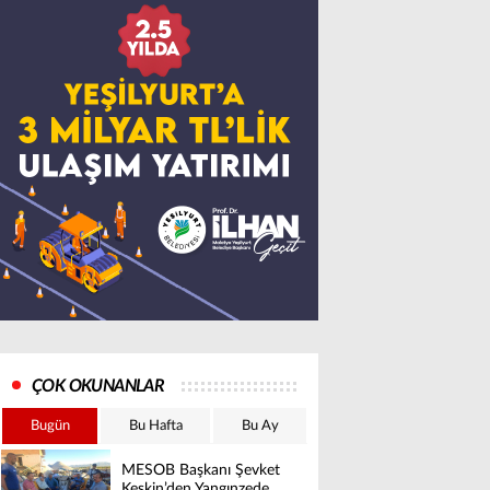
ÇOK OKUNANLAR
Bugün
Bu Hafta
Bu Ay
MESOB Başkanı Şevket
Keskin’den Yangınzede