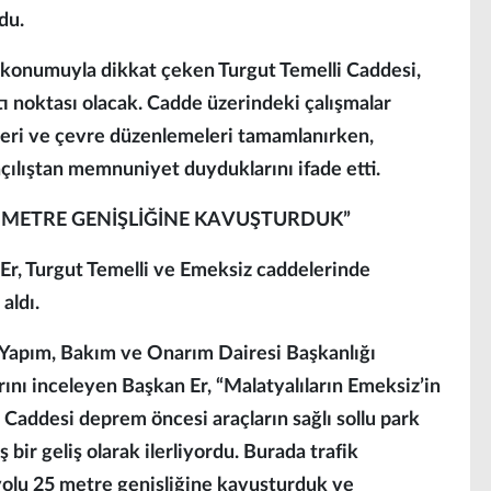
du.
ik konumuyla dikkat çeken Turgut Temelli Caddesi,
tı noktası olacak. Cadde üzerindeki çalışmalar
gileri ve çevre düzenlemeleri tamamlanırken,
çılıştan memnuniyet duyduklarını ifade etti.
5 METRE GENİŞLİĞİNE KAVUŞTURDUK”
r, Turgut Temelli ve Emeksiz caddelerinde
 aldı.
 Yapım, Bakım ve Onarım Dairesi Başkanlığı
rını inceleyen Başkan Er, “Malatyalıların Emeksiz’in
i Caddesi deprem öncesi araçların sağlı sollu park
ş bir geliş olarak ilerliyordu. Burada trafik
lu 25 metre genişliğine kavuşturduk ve