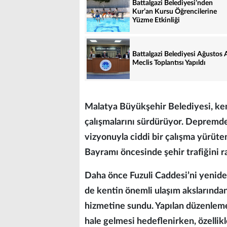
Battalgazi Belediyesi’nden
Kur’an Kursu Öğrencilerine
Yüzme Etkinliği
Battalgazi Belediyesi Ağustos 
Meclis Toplantısı Yapıldı
Malatya Büyükşehir Belediyesi, ken
çalışmalarını sürdürüyor. Depremd
vizyonuyla ciddi bir çalışma yürüt
Bayramı öncesinde şehir trafiğini r
Daha önce Fuzuli Caddesi’ni yenide
de kentin önemli ulaşım akslarından
hizmetine sundu. Yapılan düzenlemel
hale gelmesi hedeflenirken, özelli