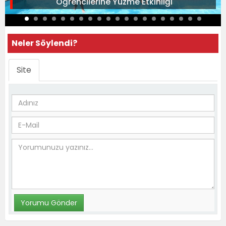
Öğrencilerine Yüzme Etkinliği
Neler Söylendi?
Site